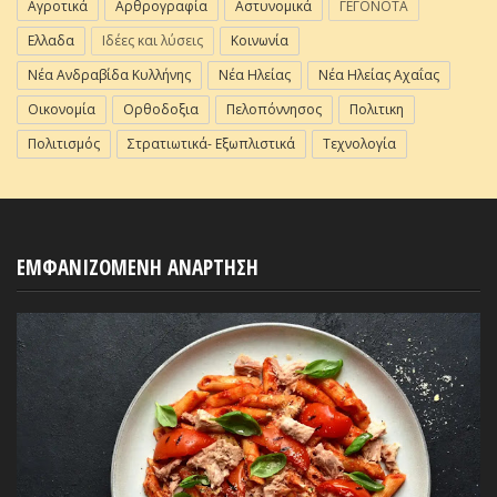
Αγροτικά
Αρθρογραφία
Αστυνομικά
ΓΕΓΟΝΟΤΑ
Ελλαδα
Ιδέες και λύσεις
Κοινωνία
Νέα Ανδραβίδα Κυλλήνης
Νέα Ηλείας
Νέα Ηλείας Αχαΐας
Οικονομία
Ορθοδοξια
Πελοπόννησος
Πολιτικη
Πολιτισμός
Στρατιωτικά- Εξωπλιστικά
Τεχνολογία
ΕΜΦΑΝΙΖΟΜΕΝΗ ΑΝΑΡΤΗΣΗ