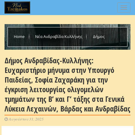
Home
Νέα Ανδραβίδα Κυλλήνης
Δήμος
Ανδραβίδας-Κυλλήνης: Ευχαριστήριο μήνυμα στην Υπουργό
Δήμος Ανδραβίδας-Κυλλήνης:
Ευχαριστήριο μήνυμα στην Υπουργό
Παιδείας, Σοφία Ζαχαράκη για την έγκριση λειτουργίας
Παιδείας, Σοφία Ζαχαράκη για την
έγκριση λειτουργίας ολιγομελών
ολιγομελών τμημάτων της Β’ και Γ’ τάξης στα Γενικά Λύκεια
τμημάτων της Β’ και Γ’ τάξης στα Γενικά
Λύκεια Λεχαινών, Βάρδας και Ανδραβίδας
Λεχαινών, Βάρδας και Ανδραβίδας
Αυγούστου 31, 2025