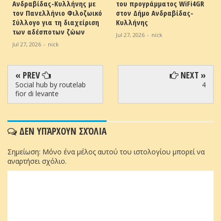
Ανδραβίδας-Κυλλήνης με
του προγράμματος WiFi4GR
-
τον Πανελλήνιο Φιλοζωικό
στον Δήμο Ανδραβίδας-
Σύλλογο για τη διαχείριση
Κυλλήνης
των αδέσποτων ζώων
Jul 27, 2026
-
nick
Jul 27, 2026
-
nick
« PREV
NEXT »
Social hub by routelab
4
fior di levante
ΔΕΝ ΥΠΆΡΧΟΥΝ ΣΧΌΛΙΑ
Σημείωση: Μόνο ένα μέλος αυτού του ιστολογίου μπορεί να
αναρτήσει σχόλιο.