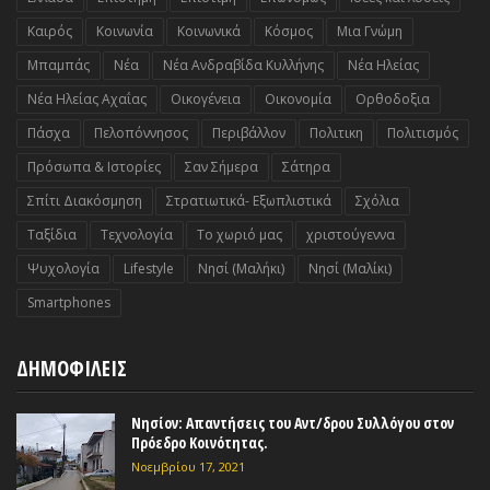
Καιρός
Κοινωνία
Κοινωνικά
Κόσμος
Μια Γνώμη
Μπαμπάς
Νέα
Νέα Ανδραβίδα Κυλλήνης
Νέα Ηλείας
Νέα Ηλείας Αχαΐας
Οικογένεια
Οικονομία
Ορθοδοξια
Πάσχα
Πελοπόννησος
Περιβάλλον
Πολιτικη
Πολιτισμός
Πρόσωπα & Ιστορίες
Σαν Σήμερα
Σάτηρα
Σπίτι Διακόσμηση
Στρατιωτικά- Εξωπλιστικά
Σχόλια
Ταξίδια
Τεχνολογία
Το χωριό μας
χριστούγεννα
Ψυχολογία
Lifestyle
Nησί (Μαλήκι)
Nησί (Μαλίκι)
Smartphones
ΔΗΜΟΦΙΛΕΙΣ
Νησίον: Απαντήσεις του Αντ/δρου Συλλόγου στον
Πρόεδρο Κοινότητας.
Νοεμβρίου 17, 2021