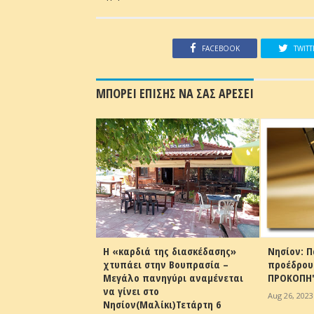
FACEBOOK
TWITT
ΜΠΟΡΕΙ ΕΠΙΣΗΣ ΝΑ ΣΑΣ ΑΡΕΣΕΙ
από τον
Η «καρδιά της διασκέδασης»
Νησίον: Π
ιστοσελίδας.
χτυπάει στην Βουπρασία –
προέδρου 
Μεγάλο πανηγύρι αναμένεται
ΠΡΟΚΟΠΗ'
nick
να γίνει στο
Aug 26, 2023
Νησίον(Μαλίκι)Τετάρτη 6