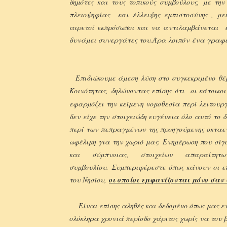
δημότες και τους τοπικούς συμβούλους, με τη
πλειοψηφίας και έλλειψης εμπιστοσύνης , μ
αιρετοί εκπρόσωποι και να αντιλαμβάνεται ει
δυνάμει συνεργάτες του.
Άρα λοιπόν ένα γραφε
Επιδιώκουμε άμεση λύση στο συγκεκριμένο θέ
Κοινότητας, δηλώνοντας επίσης ότι οι κάτοικο
εφαρμόζει την κείμενη νομοθεσία περί λειτουργ
δ
εν είχε την στοιχειώδη ευγένεια όλο αυτό το 
περί των πεπραγμένων της προηγούμενης οκταετ
ωφέλιμη για την χωριό μας. Ενημέρωση που σί
και σύμπνοιας, στοιχείων απαραίτη
συμβουλίου.
Συμπεριφέρεστε όπως κάνουν οι ε
του Νησίου,
οι οποίοι εμφανίζονται μόνο σαν 
Είναι επίσης αληθές και δεδομένο όπως μας εν
ολόκληρα χρονιά περίοδο χάριτος χωρίς να του