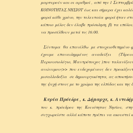
μαρτυρούν και οι αριθμοί , από την 1 Σεπτεμβ
ΚΟΙΝΟΤΗΤΑΣ ΝΗΣΙΟΥ έως και σήμερα έχει καλέσει
φορά κάθε χρόνο, την τελευταία φορά ήταν στις
κάποιο μέλος δεν έλαβε
πρόσκληση, β) τα υπόλο
να προσέλθουν μετά τις 16:00.
Σύντομα θα επανέλθω με στοιχειοθετημένο φ
έχουμε επανειλημμένος αναδείξει (Ύδρευση
Περιουσιολόγιο, Μαντρότοιχος )
που ταλανίζουν
ανώνυμους>> που ενδεχομένους δεν προικίζοντ
μισαλλοδοξία σε δημιουργικότητα, ας αποκτήσ
της ψυχή στους με το χρώμα της ελπίδας και της 
Κυρία
Πρόεδρε , κ. Δήμαρχε, κ. Αντιδή
του κ. πρόεδρου της Κοινότητας Νησίου, στ
συγχωρείστε αλλά κάποτε πρέπει να ακουστεί κα