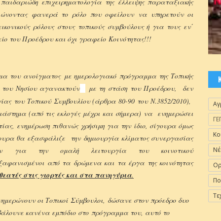
ν παιδαριώδη επιχειρηματολογία της έλλειψης παραταξιακής
ειώνοντας φανερά το ρόλο που οφείλουν να υπηρετούν οι
κονικούς ρόλους στους τοπικούς συμβούλους ή για τους εν΄
ίο του Προέδρου και όχι γραφείο Κοινότητας!!!
μα του ανοίγματος με ημερολογιακό πρόγραμμα της Τοπικής
ι του Νησίου αγανακτούν
με τη στάση του Προέδρου, δεν
ίας του Τοπικού Συμβουλίου (άρθρα 80-90 του Ν.3852/2010),
Αγ
διάστημα (από τις εκλογές μέχρι και σήμερα) να ενημερώσει
ΓΕ
ίας, ενημέρωση πιθανώς χρήσιμη για την ίδιο, σίγουρα όμως
Κο
γουρα θα εξασφάλιζε την δημιουργία κλίματος συνεργασίας
των για την ομαλή λειτουργία του κοινοτικού
Νέ
ξαφανισμένοι από τα δρώμενα και τα έργα της κοινότητας
Ορ
θεατές στις γιορτές και στα πανηγύρια
.
Πο
Τε
ημερώνουν οι Τοπικοί Σύμβουλοι, δώσανε στον πρόεδρο δυο
 βάλουνε κανένα εμπόδιο στο
πρόγραμμα του, αυτό το