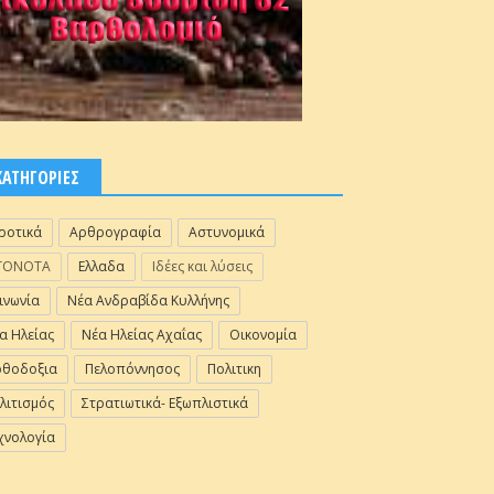
ΚΑΤΗΓΟΡΙΕΣ
ροτικά
Αρθρογραφία
Αστυνομικά
ΓΟΝΟΤΑ
Ελλαδα
Ιδέες και λύσεις
ινωνία
Νέα Ανδραβίδα Κυλλήνης
α Ηλείας
Νέα Ηλείας Αχαΐας
Οικονομία
θοδοξια
Πελοπόννησος
Πολιτικη
λιτισμός
Στρατιωτικά- Εξωπλιστικά
χνολογία