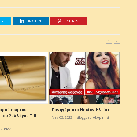
ER
LINKEDIN
PINTEREST
αραίτηση του
Πανηγύρι στο Νησίον Ηλείας
Συνεδρ
του Συλλόγου '' Η
συμβού
May 05, 2023
-
siloggosprokopinhsi
'
Νησίου
Γεώργ
-
nick
Apr 29, 