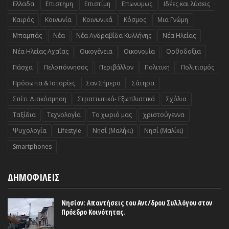
Ελλαδα
Επιστημη
Επιστίμη
Επωνυμως
Ιδέες και λύσεις
Καιρός
Κοινωνία
Κοινωνικά
Κόσμος
Μια Γνώμη
Μπαμπάς
Νέα
Νέα Ανδραβίδα Κυλλήνης
Νέα Ηλείας
Νέα Ηλείας Αχαΐας
Οικογένεια
Οικονομία
Ορθοδοξια
Πάσχα
Πελοπόννησος
Περιβάλλον
Πολιτικη
Πολιτισμός
Πρόσωπα & Ιστορίες
Σαν Σήμερα
Σάτηρα
Σπίτι Διακόσμηση
Στρατιωτικά- Εξωπλιστικά
Σχόλια
Ταξίδια
Τεχνολογία
Το χωριό μας
χριστούγεννα
Ψυχολογία
Lifestyle
Nησί (Μαλήκι)
Nησί (Μαλίκι)
Smartphones
ΔΗΜΟΦΙΛΕΙΣ
Νησίον: Απαντήσεις του Αντ/δρου Συλλόγου στον
Πρόεδρο Κοινότητας.