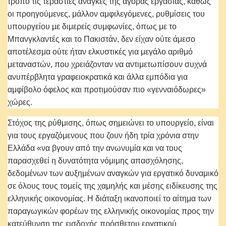
τρόπο τις τεράστιες ανάγκες της αγοράς εργασίας, καθώς
οι προηγούμενες, μάλλον αμφιλεγόμενες, ρυθμίσεις του
υπουργείου με διμερείς συμφωνίες, όπως με το
Μπανγκλαντές και το Πακιστάν, δεν είχαν ούτε άμεσο
αποτέλεσμα ούτε ήταν ελκυστικές για μεγάλο αριθμό
μεταναστών, που χρειάζονταν να αντιμετωπίσουν συχνά
ανυπέρβλητα γραφειοκρατικά και άλλα εμπόδια για
αμφίβολο όφελος και προτιμούσαν πιο «γενναιόδωρες»
χώρες.
Στόχος της ρύθμισης, όπως σημειώνει το υπουργείο, είναι
για τους εργαζόμενους που ζουν ήδη τρία χρόνια στην
Ελλάδα «να βγουν από την ανωνυμία και να τους
παρασχεθεί η δυνατότητα νόμιμης απασχόλησης,
δεδομένων των αυξημένων αναγκών για εργατικό δυναμικό
σε όλους τους τομείς της χαμηλής και μέσης ειδίκευσης της
ελληνικής οικονομίας. Η διάταξη ικανοποιεί το αίτημα των
παραγωγικών φορέων της ελληνικής οικονομίας προς την
κατεύθυνση της εισδοχής πρόσθετου εργατικού