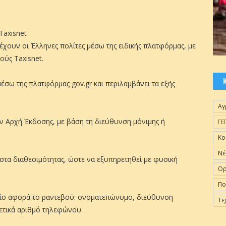
Taxisnet
χουν οι Έλληνες πολίτες μέσω της ειδικής πλατφόρμας, με
ούς Taxisnet.
 μέσω της πλατφόρμας gov.gr και περιλαμβάνει τα εξής
Αγ
ην Αρχή Έκδοσης, με βάση τη διεύθυνση μόνιμης ή
ΓΕ
Κο
Νέ
ίστα διαθεσιμότητας, ώστε να εξυπηρετηθεί με φυσική
Ορ
Πο
οίο αφορά το ραντεβού: ονοματεπώνυμο, διεύθυνση
Τε
ρετικά αριθμό τηλεφώνου.