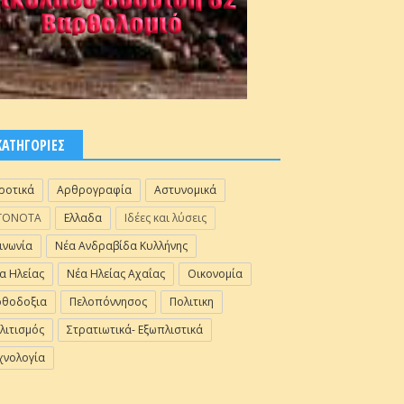
ΚΑΤΗΓΟΡΙΕΣ
ροτικά
Αρθρογραφία
Αστυνομικά
ΓΟΝΟΤΑ
Ελλαδα
Ιδέες και λύσεις
ινωνία
Νέα Ανδραβίδα Κυλλήνης
α Ηλείας
Νέα Ηλείας Αχαΐας
Οικονομία
θοδοξια
Πελοπόννησος
Πολιτικη
λιτισμός
Στρατιωτικά- Εξωπλιστικά
χνολογία