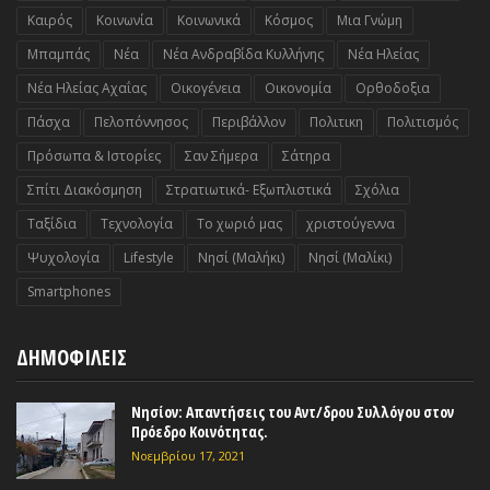
Καιρός
Κοινωνία
Κοινωνικά
Κόσμος
Μια Γνώμη
Μπαμπάς
Νέα
Νέα Ανδραβίδα Κυλλήνης
Νέα Ηλείας
Νέα Ηλείας Αχαΐας
Οικογένεια
Οικονομία
Ορθοδοξια
Πάσχα
Πελοπόννησος
Περιβάλλον
Πολιτικη
Πολιτισμός
Πρόσωπα & Ιστορίες
Σαν Σήμερα
Σάτηρα
Σπίτι Διακόσμηση
Στρατιωτικά- Εξωπλιστικά
Σχόλια
Ταξίδια
Τεχνολογία
Το χωριό μας
χριστούγεννα
Ψυχολογία
Lifestyle
Nησί (Μαλήκι)
Nησί (Μαλίκι)
Smartphones
ΔΗΜΟΦΙΛΕΙΣ
Νησίον: Απαντήσεις του Αντ/δρου Συλλόγου στον
Πρόεδρο Κοινότητας.
Νοεμβρίου 17, 2021