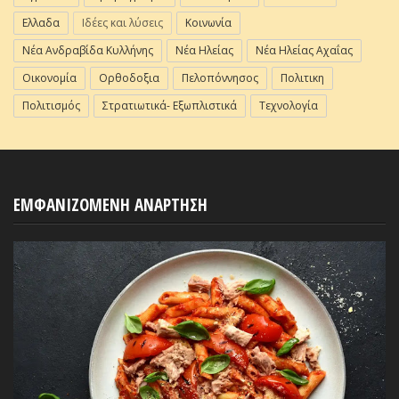
Ελλαδα
Ιδέες και λύσεις
Κοινωνία
Νέα Ανδραβίδα Κυλλήνης
Νέα Ηλείας
Νέα Ηλείας Αχαΐας
Οικονομία
Ορθοδοξια
Πελοπόννησος
Πολιτικη
Πολιτισμός
Στρατιωτικά- Εξωπλιστικά
Τεχνολογία
ΕΜΦΑΝΙΖΟΜΕΝΗ ΑΝΑΡΤΗΣΗ