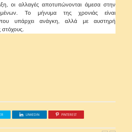
ιξη, οι αλλαγές αποτυπώνονται άμεσα στην
υμένων. Το μήνυμα της χρονιάς είναι
 όπου υπάρχει ανάγκη, αλλά με αυστηρή
 στόχους.
ER
LINKEDIN
PINTEREST