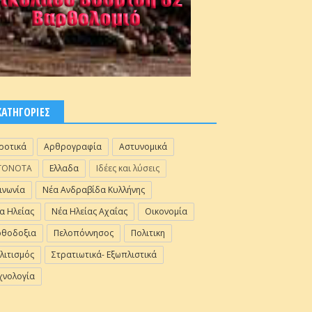
ΚΑΤΗΓΟΡΙΕΣ
ροτικά
Αρθρογραφία
Αστυνομικά
ΓΟΝΟΤΑ
Ελλαδα
Ιδέες και λύσεις
ινωνία
Νέα Ανδραβίδα Κυλλήνης
α Ηλείας
Νέα Ηλείας Αχαΐας
Οικονομία
θοδοξια
Πελοπόννησος
Πολιτικη
λιτισμός
Στρατιωτικά- Εξωπλιστικά
χνολογία