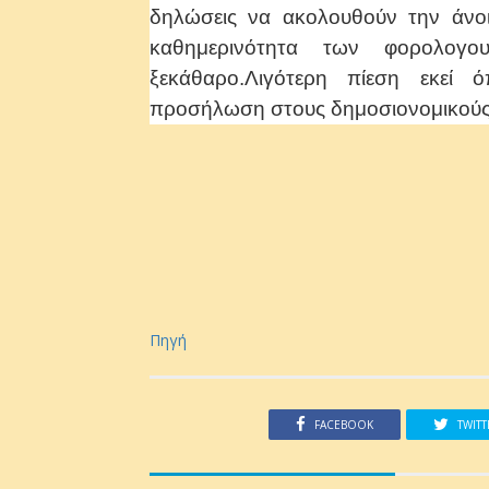
δηλώσεις να ακολουθούν την άνο
καθημερινότητα των φορολογο
ξεκάθαρο.Λιγότερη πίεση εκεί
προσήλωση στους δημοσιονομικούς
Πηγή
FACEBOOK
TWITT