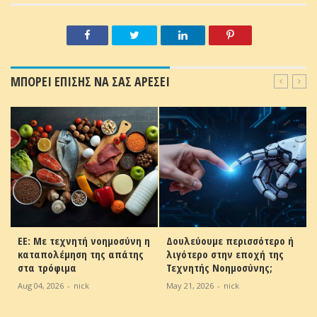
ΜΠΟΡΕΙ ΕΠΙΣΗΣ ΝΑ ΣΑΣ ΑΡΕΣΕΙ
ΕΕ: Με τεχνητή νοημοσύνη η
Δουλεύουμε περισσότερο ή
καταπολέμηση της απάτης
λιγότερο στην εποχή της
ν
στα τρόφιμα
Τεχνητής Νοημοσύνης;
Aug 04, 2026
-
nick
May 21, 2026
-
nick