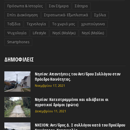
Πρόσωπα & Ιστορίες
Σαν Σήμερα
Σάτηρα
Σπίτι Διακόσμηση
Στρατιωτικά- Εξωπλιστικά
Σχόλια
Ταξίδια
Τεχνολογία
Το χωριό μας
χριστούγεννα
Ψυχολογία
Lifestyle
Nησί (Μαλήκι)
Nησί (Μαλίκι)
Smartphones
ΔΗΜΟΦΙΛΕΙΣ
Νησίον: Απαντήσεις του Αντ/δρου Συλλόγου στον
Πρόεδρο Κοινότητας.
Νοεμβρίου 17, 2021
Νησίον: Κατεστραμμένοι και αδιάβατοι οι
αγροτικοί δρόμοι (φώτο)
Δεκεμβρίου 11, 2021
ΝΗΣΙΟΝ: Αντ/δρος Δ. Σ συλλόγου κατά του Προέδρου