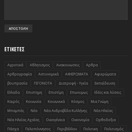
ΕΤΙΚΕΤΕΣ
Αγροτικά
Αθλητισμος
Ανακοινωσεις
Αρθρα
Αρθρογραφία
Αστυνομικά
ΑΦΙΕΡΩΜΑΤΑ
Αφιερώματα
βουπρασία
ΓΕΓΟΝΟΤΑ
Διατροφή - Υγεία
Εκπαίδευση
Ελλαδα
Επιστημη
Επιστίμη
Επωνυμως
Ιδέες και λύσεις
Καιρός
Κοινωνία
Κοινωνικά
Κόσμος
Μια Γνώμη
Μπαμπάς
Νέα
Νέα Ανδραβίδα Κυλλήνης
Νέα Ηλείας
Νέα Ηλείας Αχαΐας
Οικογένεια
Οικονομία
Ορθοδοξια
Πάσχα
Πελοπόννησος
Περιβάλλον
Πολιτικη
Πολιτισμός