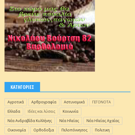
ΚΑΤΗΓΟΡΙΕΣ
Αγροτικά
Αρθρογραφία
Αστυνομικά
ΓΕΓΟΝΟΤΑ
Ελλαδα
Ιδέες και λύσεις
Κοινωνία
Νέα Ανδραβίδα Κυλλήνης
Νέα Ηλείας
Νέα Ηλείας Αχαΐας
Οικονομία
Ορθοδοξια
Πελοπόννησος
Πολιτικη