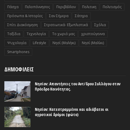
Πάσχα
Πελοπόννησος
Περιβάλλον
Πολιτικη
Πολιτισμός
Πρόσωπα & Ιστορίες
Σαν Σήμερα
Σάτηρα
Σπίτι Διακόσμηση
Στρατιωτικά- Εξωπλιστικά
Σχόλια
Ταξίδια
Τεχνολογία
Το χωριό μας
χριστούγεννα
Ψυχολογία
Lifestyle
Nησί (Μαλήκι)
Nησί (Μαλίκι)
Smartphones
ΔΗΜΟΦΙΛΕΙΣ
Νησίον: Απαντήσεις του Αντ/δρου Συλλόγου στον
Πρόεδρο Κοινότητας.
Νησίον: Κατεστραμμένοι και αδιάβατοι οι
αγροτικοί δρόμοι (φώτο)