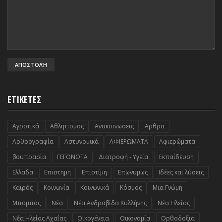
ΕΤΙΚΕΤΕΣ
Αγροτικά
Αθλητισμος
Ανακοινωσεις
Αρθρα
Αρθρογραφία
Αστυνομικά
ΑΦΙΕΡΩΜΑΤΑ
Αφιερώματα
βουπρασία
ΓΕΓΟΝΟΤΑ
Διατροφή - Υγεία
Εκπαίδευση
Ελλαδα
Επιστημη
Επιστίμη
Επωνυμως
Ιδέες και λύσεις
Καιρός
Κοινωνία
Κοινωνικά
Κόσμος
Μια Γνώμη
Μπαμπάς
Νέα
Νέα Ανδραβίδα Κυλλήνης
Νέα Ηλείας
Νέα Ηλείας Αχαΐας
Οικογένεια
Οικονομία
Ορθοδοξια