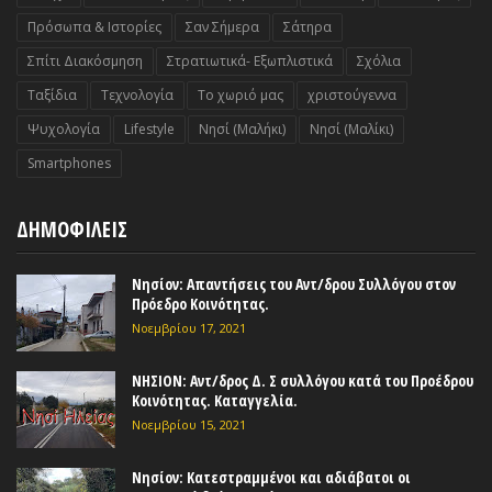
Πρόσωπα & Ιστορίες
Σαν Σήμερα
Σάτηρα
Σπίτι Διακόσμηση
Στρατιωτικά- Εξωπλιστικά
Σχόλια
Ταξίδια
Τεχνολογία
Το χωριό μας
χριστούγεννα
Ψυχολογία
Lifestyle
Nησί (Μαλήκι)
Nησί (Μαλίκι)
Smartphones
ΔΗΜΟΦΙΛΕΙΣ
Νησίον: Απαντήσεις του Αντ/δρου Συλλόγου στον
Πρόεδρο Κοινότητας.
Νοεμβρίου 17, 2021
ΝΗΣΙΟΝ: Αντ/δρος Δ. Σ συλλόγου κατά του Προέδρου
Κοινότητας. Καταγγελία.
Νοεμβρίου 15, 2021
Νησίον: Κατεστραμμένοι και αδιάβατοι οι