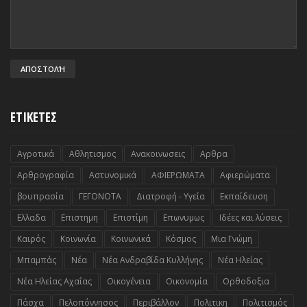
ΕΤΙΚΕΤΕΣ
Αγροτικά
Αθλητισμος
Ανακοινωσεις
Αρθρα
Αρθρογραφία
Αστυνομικά
ΑΦΙΕΡΩΜΑΤΑ
Αφιερώματα
βουπρασία
ΓΕΓΟΝΟΤΑ
Διατροφή - Υγεία
Εκπαίδευση
Ελλαδα
Επιστημη
Επιστίμη
Επωνυμως
Ιδέες και λύσεις
Καιρός
Κοινωνία
Κοινωνικά
Κόσμος
Μια Γνώμη
Μπαμπάς
Νέα
Νέα Ανδραβίδα Κυλλήνης
Νέα Ηλείας
Νέα Ηλείας Αχαΐας
Οικογένεια
Οικονομία
Ορθοδοξια
Πάσχα
Πελοπόννησος
Περιβάλλον
Πολιτικη
Πολιτισμός