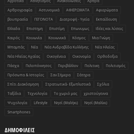
Αγροτικά
Αθλητισμος
Ανακοινωσεις
Αρθρα
Αρθρογραφία
Αστυνομικά
ΑΦΙΕΡΩΜΑΤΑ
Αφιερώματα
βουπρασία
ΓΕΓΟΝΟΤΑ
Διατροφή - Υγεία
Εκπαίδευση
Ελλαδα
Επιστημη
Επιστίμη
Επωνυμως
Ιδέες και λύσεις
Καιρός
Κοινωνία
Κοινωνικά
Κόσμος
Μια Γνώμη
Μπαμπάς
Νέα
Νέα Ανδραβίδα Κυλλήνης
Νέα Ηλείας
Νέα Ηλείας Αχαΐας
Οικογένεια
Οικονομία
Ορθοδοξια
Πάσχα
Πελοπόννησος
Περιβάλλον
Πολιτικη
Πολιτισμός
Πρόσωπα & Ιστορίες
Σαν Σήμερα
Σάτηρα
Σπίτι Διακόσμηση
Στρατιωτικά- Εξωπλιστικά
Σχόλια
Ταξίδια
Τεχνολογία
Το χωριό μας
χριστούγεννα
Ψυχολογία
Lifestyle
Nησί (Μαλήκι)
Nησί (Μαλίκι)
Smartphones
ΔΗΜΟΦΙΛΕΙΣ