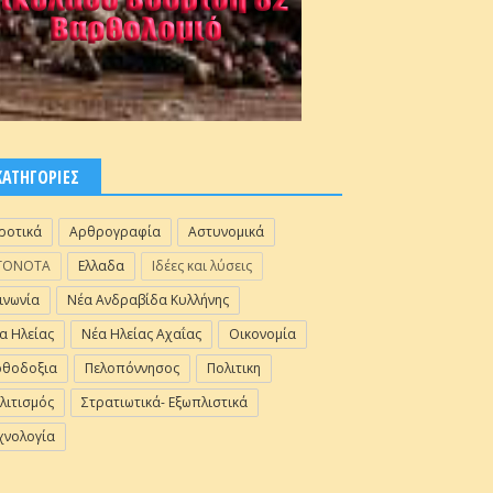
ΚΑΤΗΓΟΡΙΕΣ
ροτικά
Αρθρογραφία
Αστυνομικά
ΓΟΝΟΤΑ
Ελλαδα
Ιδέες και λύσεις
ινωνία
Νέα Ανδραβίδα Κυλλήνης
α Ηλείας
Νέα Ηλείας Αχαΐας
Οικονομία
θοδοξια
Πελοπόννησος
Πολιτικη
λιτισμός
Στρατιωτικά- Εξωπλιστικά
χνολογία