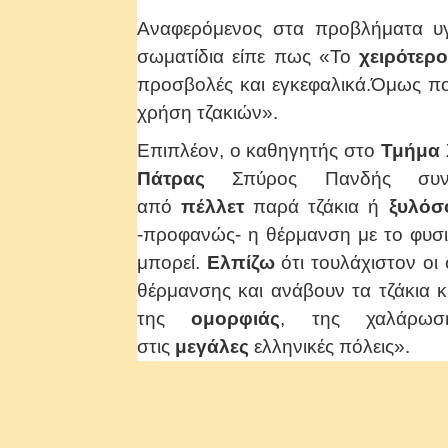
Αναφερόμενος στα προβλήματα υ
σωματίδια είπε πως «Το
χειρότερ
προσβολές και εγκεφαλικά.Όμως π
χρήση τζακιών».
Επιπλέον, ο καθηγητής στο
Τμήμα 
Πάτρας
Σπύρος Πανδής συνέσ
από
πέλλετ
παρά τζάκια ή
ξυλόσ
-προφανώς- η θέρμανση με το φυσικ
μπορεί.
Ελπίζω
ότι τουλάχιστον οι
θέρμανσης και ανάβουν τα τζάκια 
της
ομορφιάς
, της χαλάρωση
στις
μεγάλες
ελληνικές πόλεις».