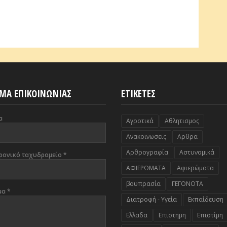
ΜΑ ΕΠΙΚΟΙΝΩΝΙΑΣ
ΕΤΙΚΕΤΕΣ
α
Αγροτικά
Αθλητισμος
Ανακοινωσεις
Αρθρα
Αρθρογραφία
Αστυνομικά
ρονικό ταχυδρομείο
*
ΑΦΙΕΡΩΜΑΤΑ
Αφιερώματα
βουπρασία
ΓΕΓΟΝΟΤΑ
μα
*
Διατροφή - Υγεία
Εκπαίδευση
Ελλαδα
Επιστημη
Επιστίμη