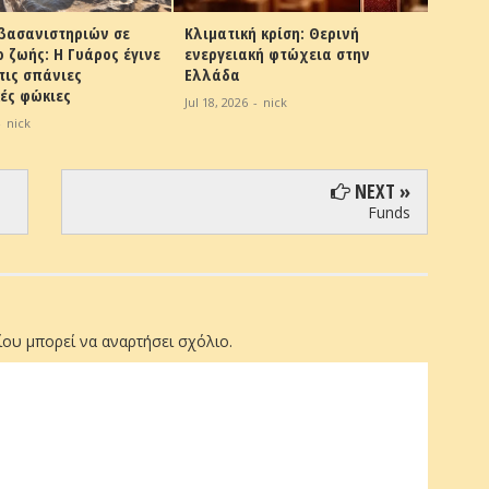
 βασανιστηριών σε
Κλιματική κρίση: Θερινή
Τι είν
 ζωής: Η Γυάρος έγινε
ενεργειακή φτώχεια στην
που βρ
 τις σπάνιες
Ελλάδα
από τη
ές φώκιες
θάλασ
Jul 18, 2026
-
nick
-
nick
May 06,
NEXT »
Funds
ου μπορεί να αναρτήσει σχόλιο.