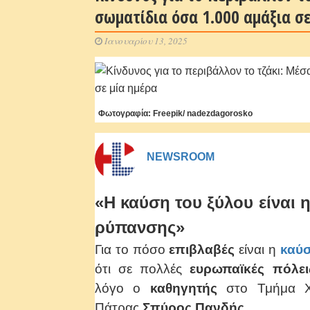
σωματίδια όσα 1.000 αμάξια σε
Ιανουαρίου 13, 2025
Φωτογραφία: Freepik/ nadezdagorosko
NEWSROOM
«Η καύση του ξύλου είναι 
ρύπανσης»
Για το πόσο
επιβλαβές
είναι η
καύ
ότι σε πολλές
ευρωπαϊκές πόλει
λόγο ο
καθηγητής
στο Τμήμα Χη
Πάτρας
Σπύρος Πανδής.