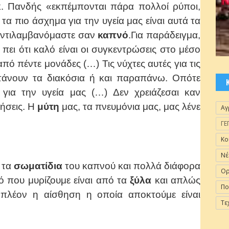
κ. Πανδής «εκπέμπονται πάρα πολλοί ρύποι,
τα πιο άσχημα για την υγεία μας είναι αυτά τα
αντιλαμβανόμαστε σαν
καπνό
.Για παράδειγμα,
 πει ότι καλό είναι οι συγκεντρώσεις στο μέσο
πό πέντε μονάδες (…) Τις νύχτες αυτές για τις
φτάνουν τα διακόσια ή και παραπάνω. Οπότε
 για την υγεία μας (…) Δεν χρειάζεσαι καν
ήσεις. Η
μύτη
μας, τα πνευμόνια μας, μας λένε
Αγ
ΓΕ
Κο
Νέ
 τα
σωματίδια
του καπνού και πολλά διάφορα
Ορ
ό που μυρίζουμε είναι από τα
ξύλα
και απλώς
Πο
πλέον η αίσθηση η οποία αποκτούμε είναι
Τε