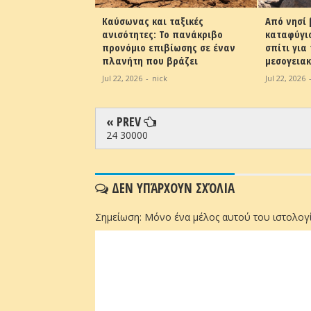
θερμότερος από το
Καύσωνας και ταξικές
Από νησί
» στην Ευρώπη
ανισότητες: Το πανάκριβο
καταφύγιο
προνόμιο επιβίωσης σε έναν
σπίτι για
ick
πλανήτη που βράζει
μεσογειακ
Jul 22, 2026
-
nick
Jul 22, 2026
« PREV
24 30000
ΔΕΝ ΥΠΆΡΧΟΥΝ ΣΧΌΛΙΑ
Σημείωση: Μόνο ένα μέλος αυτού του ιστολογί