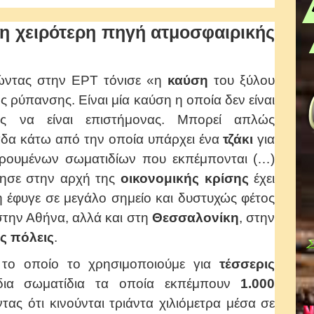
 η χειρότερη πηγή ατμοσφαιρικής
λώντας στην ΕΡΤ τόνισε «η
καύση
του ξύλου
ς ρύπανσης. Είναι μία καύση η οποία δεν είναι
ιος να είναι επιστήμονας. Μπορεί απλώς
νάδα κάτω από την οποία υπάρχει ένα
τζάκι
για
ιωρουμένων σωματιδίων που εκπέμπονται (…)
ησε στην αρχή της
οικονομικής κρίσης
έχει
η έφυγε σε μεγάλο σημείο και δυστυχώς φέτος
ο στην Αθήνα, αλλά και στη
Θεσσαλονίκη
, στην
ές
πόλεις
.
 το οποίο το χρησιμοποιούμε για
τέσσερις
δια σωματίδια τα οποία εκπέμπουν
1.000
ας ότι κινούνται τριάντα χιλιόμετρα μέσα σε