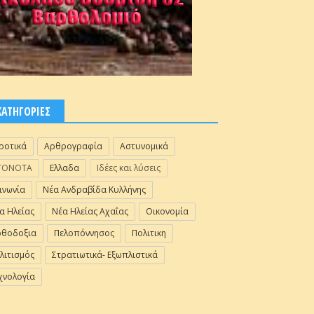
ΚΑΤΗΓΟΡΙΕΣ
ροτικά
Αρθρογραφία
Αστυνομικά
ΓΟΝΟΤΑ
Ελλαδα
Ιδέες και λύσεις
ινωνία
Νέα Ανδραβίδα Κυλλήνης
α Ηλείας
Νέα Ηλείας Αχαΐας
Οικονομία
θοδοξια
Πελοπόννησος
Πολιτικη
λιτισμός
Στρατιωτικά- Εξωπλιστικά
χνολογία