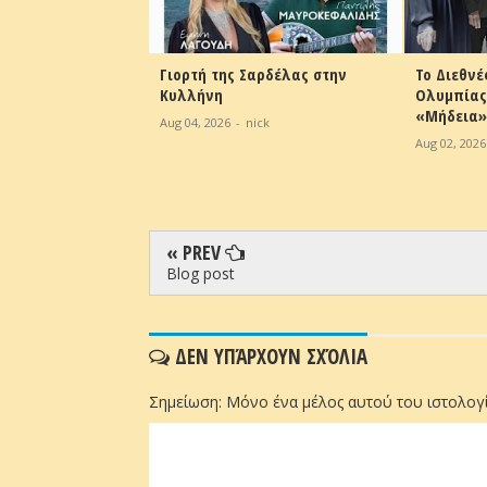
Γιορτή της Σαρδέλας στην
Το Διεθνές Φε
Κυλλήνη
Ολυμπίας υπο
«Μήδεια» του 
Aug 04, 2026
-
nick
Aug 02, 2026
-
nic
« PREV
Blog post
ΔΕΝ ΥΠΆΡΧΟΥΝ ΣΧΌΛΙΑ
Σημείωση: Μόνο ένα μέλος αυτού του ιστολογί