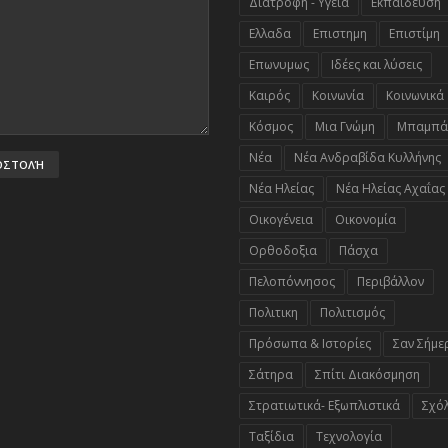
Διατροφή - Υγεία
Εκπαίδευση
Ελλαδα
Επιστημη
Επιστίμη
Επωνυμως
Ιδέες και λύσεις
Καιρός
Κοινωνία
Κοινωνικά
Κόσμος
Μια Γνώμη
Μπαμπά
Νέα
Νέα Ανδραβίδα Κυλλήνης
Νέα Ηλείας
Νέα Ηλείας Αχαΐας
Οικογένεια
Οικονομία
Ορθοδοξια
Πάσχα
Πελοπόννησος
Περιβάλλον
Πολιτικη
Πολιτισμός
Πρόσωπα & Ιστορίες
Σαν Σήμε
Σάτηρα
Σπίτι Διακόσμηση
Στρατιωτικά- Εξωπλιστικά
Σχό
Ταξίδια
Τεχνολογία