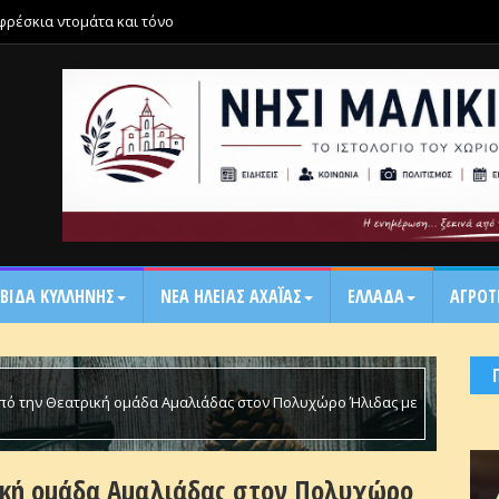
 φρέσκια ντομάτα και τόνο
ΒΙΔΑ ΚΥΛΛΗΝΗΣ
ΝΕΑ ΗΛΕΙΑΣ ΑΧΑΪ́ΑΣ
ΕΛΛΑΔΑ
ΑΓΡΟΤ
πό την Θεατρική ομάδα Αμαλιάδας στον Πολυχώρο Ήλιδας με
ας: «Θεέ μου τι σου κάναμε;»
ική ομάδα Αμαλιάδας στον Πολυχώρο