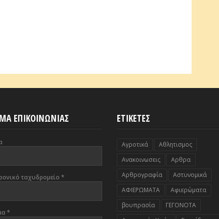
ΜΑ ΕΠΙΚΟΙΝΩΝΙΑΣ
ΕΤΙΚΕΤΕΣ
α
Αγροτικά
Αθλητισμος
Ανακοινωσεις
Αρθρα
Αρθρογραφία
Αστυνομικά
ρονικό ταχυδρομείο
*
ΑΦΙΕΡΩΜΑΤΑ
Αφιερώματα
βουπρασία
ΓΕΓΟΝΟΤΑ
μα
*