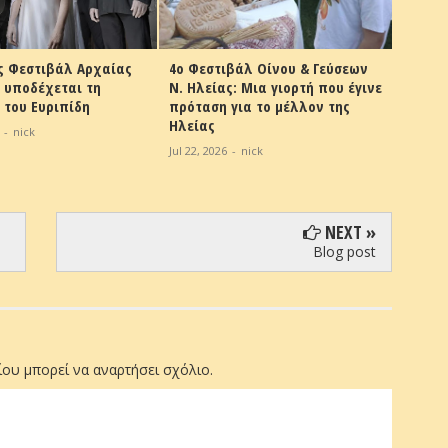
στιβάλ Αρχαίας
4ο Φεστιβάλ Οίνου & Γεύσεων
15ο Διεθνέ
δέχεται τη
Ν. Ηλείας: Μια γιορτή που έγινε
Ανδραβίδα
Ευριπίδη
πρόταση για το μέλλον της
Μουσικό Α
Ηλείας
«Ρεμπέτικα
k
της μετανά
Jul 22, 2026
-
nick
Jul 21, 2026
-
NEXT »
Blog post
ου μπορεί να αναρτήσει σχόλιο.