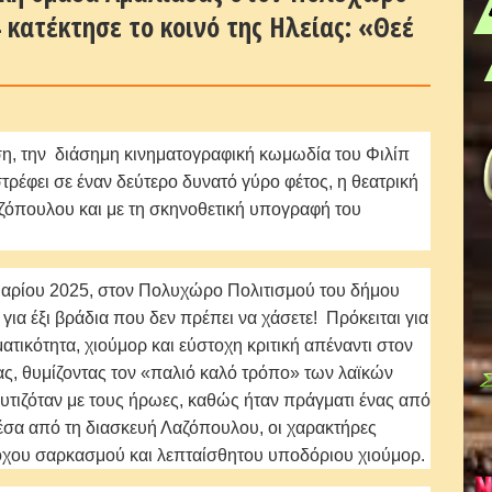
 κατέκτησε το κοινό της Ηλείας: «Θεέ
η, την διάσημη κινηματογραφική κωμωδία του Φιλίπ
τρέφει σε έναν δεύτερο δυνατό γύρο φέτος, η θεατρική
ζόπουλου και με τη σκηνοθετική υπογραφή του
υαρίου 2025, στον Πολυχώρο Πολιτισμού του δήμου
) για έξι βράδια που δεν πρέπει να χάσετε! Πρόκειται για
ατικότητα, χιούμορ και εύστοχη κριτική απέναντι στον
ς, θυμίζοντας τον «παλιό καλό τρόπο» των λαϊκών
υτιζόταν με τους ήρωες, καθώς ήταν πράγματι ένας από
έσα από τη διασκευή Λαζόπουλου, οι χαρακτήρες
οχου σαρκασμού και λεπταίσθητου υποδόριου χιούμορ.