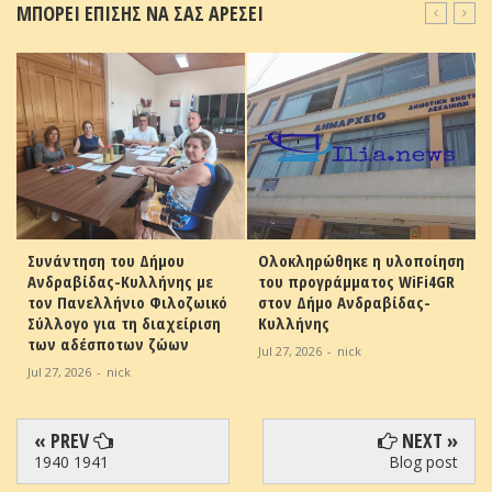
ΜΠΟΡΕΙ ΕΠΙΣΗΣ ΝΑ ΣΑΣ ΑΡΕΣΕΙ
Συνάντηση του Δήμου
Ολοκληρώθηκε η υλοποίηση
Ανδραβίδας-Κυλλήνης με
του προγράμματος WiFi4GR
-
τον Πανελλήνιο Φιλοζωικό
στον Δήμο Ανδραβίδας-
Σύλλογο για τη διαχείριση
Κυλλήνης
των αδέσποτων ζώων
Jul 27, 2026
-
nick
Jul 27, 2026
-
nick
« PREV
NEXT »
1940 1941
Blog post