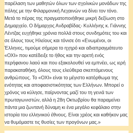
παρέλαση των μαθητών όλων των σχολικών μονάδων της
πόλης με την Φιλαρμονική Λεχαινών να δίνει τον τόνο.
Μετά το πέρας της πραγματοποιήθηκε μικρή δεξίωση στο
Δημαρχείο. Ο δήμαρχος Ανδραβίδας- Κυλλήνης κ. Γιάννης
Λέντζας ευχήθηκε χρόνια πολλά στους συνδημότες του και
σε όλους τους Ηλείους και τόνισε ότι «Ενωμένοι, οι
Έλληνες, τιμούμε σήμερα το ηχηρό και αδιαπραγμάτευτο
«ΟΧΙ» που κατέδειξε το ήθος και την αρετή ενός
περήφανου λαού και που εξακολουθεί να εμπνέει, ως ιερή
παρακαταθήκη, όλους τους ελεύθερα σκεπτόμενους
ανθρώπους. Το «ΟΧΙ» είναι το μέγιστο κατόρθωμα της
ενότητας και αποφασιστικότητας των Ελλήνων. Μπορεί ο
χρόνος να κύλησε, παίρνοντας μαζί του τη γενιά των
πρωταγωνιστών, αλλά η 28η Οκτωβρίου θα παραμείνει
πάντα μια ζωντανή δύναμη κι ένα μεγάλο κεφάλαιο στην
ιστορία του ελληνικού έθνους. Είναι χρέος και καθήκον μας
να θυμόμαστε τις θυσίες των προγόνων μας.»