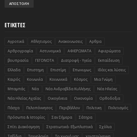
ΕΤΙΚΕΤΕΣ
Αγροτικά
Αθλητισμος
Ανακοινωσεις
Αρθρα
Αρθρογραφία
Αστυνομικά
ΑΦΙΕΡΩΜΑΤΑ
Αφιερώματα
βουπρασία
ΓΕΓΟΝΟΤΑ
Διατροφή - Υγεία
Εκπαίδευση
Ελλαδα
Επιστημη
Επιστίμη
Επωνυμως
Ιδέες και λύσεις
Καιρός
Κοινωνία
Κοινωνικά
Κόσμος
Μια Γνώμη
Μπαμπάς
Νέα
Νέα Ανδραβίδα Κυλλήνης
Νέα Ηλείας
Νέα Ηλείας Αχαΐας
Οικογένεια
Οικονομία
Ορθοδοξια
Πάσχα
Πελοπόννησος
Περιβάλλον
Πολιτικη
Πολιτισμός
Πρόσωπα & Ιστορίες
Σαν Σήμερα
Σάτηρα
Σπίτι Διακόσμηση
Στρατιωτικά- Εξωπλιστικά
Σχόλια
Ταξίδια
Τεχνολογία
Το χωριό μας
χριστούγεννα