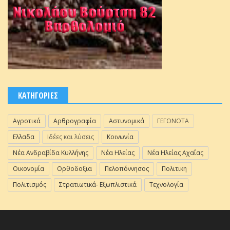
ΚΑΤΗΓΟΡΙΕΣ
Αγροτικά
Αρθρογραφία
Αστυνομικά
ΓΕΓΟΝΟΤΑ
Ελλαδα
Ιδέες και λύσεις
Κοινωνία
Νέα Ανδραβίδα Κυλλήνης
Νέα Ηλείας
Νέα Ηλείας Αχαΐας
Οικονομία
Ορθοδοξια
Πελοπόννησος
Πολιτικη
Πολιτισμός
Στρατιωτικά- Εξωπλιστικά
Τεχνολογία