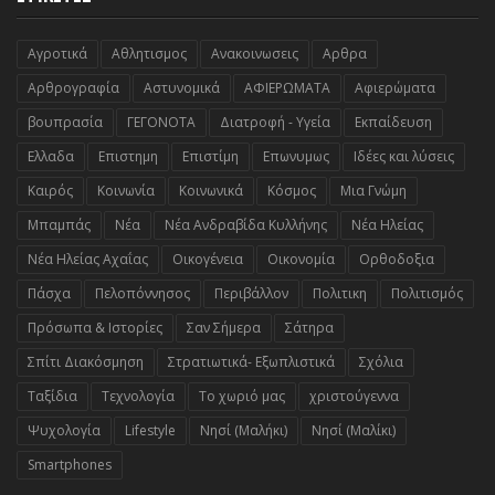
Αγροτικά
Αθλητισμος
Ανακοινωσεις
Αρθρα
Αρθρογραφία
Αστυνομικά
ΑΦΙΕΡΩΜΑΤΑ
Αφιερώματα
βουπρασία
ΓΕΓΟΝΟΤΑ
Διατροφή - Υγεία
Εκπαίδευση
Ελλαδα
Επιστημη
Επιστίμη
Επωνυμως
Ιδέες και λύσεις
Καιρός
Κοινωνία
Κοινωνικά
Κόσμος
Μια Γνώμη
Μπαμπάς
Νέα
Νέα Ανδραβίδα Κυλλήνης
Νέα Ηλείας
Νέα Ηλείας Αχαΐας
Οικογένεια
Οικονομία
Ορθοδοξια
Πάσχα
Πελοπόννησος
Περιβάλλον
Πολιτικη
Πολιτισμός
Πρόσωπα & Ιστορίες
Σαν Σήμερα
Σάτηρα
Σπίτι Διακόσμηση
Στρατιωτικά- Εξωπλιστικά
Σχόλια
Ταξίδια
Τεχνολογία
Το χωριό μας
χριστούγεννα
Ψυχολογία
Lifestyle
Nησί (Μαλήκι)
Nησί (Μαλίκι)
Smartphones