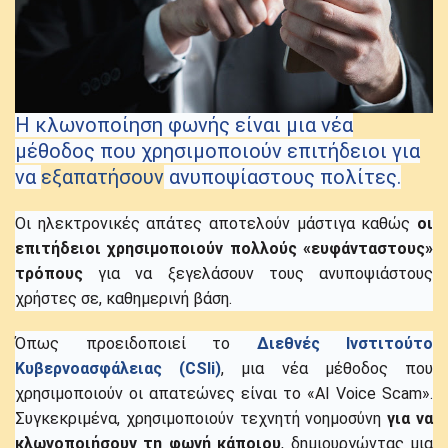
Η κλωνοποίηση φωνής είναι μια νέα
μέθοδος που χρησιμοποιούν επιτήδειοι για
να
εξαπατήσουν
ανυποψίαστους πολίτες.
Οι ηλεκτρονικές απάτες αποτελούν μάστιγα καθώς
οι
επιτήδειοι χρησιμοποιούν πολλούς «ευφάνταστους»
τρόπους
για να ξεγελάσουν τους ανυποψιάστους
χρήστες σε, καθημερινή βάση.
Όπως προειδοποιεί το
Διεθνές Ινστιτούτο
Κυβερνοασφάλειας (CSIi)
, μια νέα μέθοδος που
χρησιμοποιούν οι απατεώνες είναι το «AI Voice Scam».
Συγκεκριμένα, χρησιμοποιούν τεχνητή νοημοσύνη
για να
κλωνοποιήσουν τη φωνή κάποιου
, δημιουργώντας μια