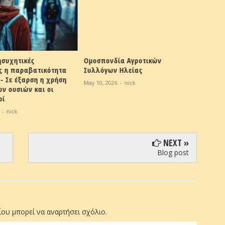
ία Αγροτικών
Λευκοχώρι: Εμπρησμός και
 Ηλείας
κλοπή σε στάβλο
6
-
nick
May 10, 2026
-
nick
NEXT »
Blog post
ου μπορεί να αναρτήσει σχόλιο.