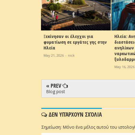
 έλεγχοι για
Ηλεία: Ανησυχητικές
Ομοσπονδ
 εργάτες γης στην
διαστάσεις η παραβατικότητα
Συλλόγων
ανηλίκων - Σε έξαρση η χρήση
May 10, 202
ναρκωτικών ουσιών και οι
ick
ξυλοδαρμοί
May 16, 2026
-
nick
« PREV
Blog post
ΔΕΝ ΥΠΆΡΧΟΥΝ ΣΧΌΛΙΑ
Σημείωση: Μόνο ένα μέλος αυτού του ιστολογί