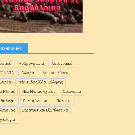
ΚΑΤΗΓΟΡΙΕΣ
ροτικά
Αρθρογραφία
Αστυνομικά
ΓΟΝΟΤΑ
Ελλαδα
Ιδέες και λύσεις
ινωνία
Νέα Ανδραβίδα Κυλλήνης
α Ηλείας
Νέα Ηλείας Αχαΐας
Οικονομία
θοδοξια
Πελοπόννησος
Πολιτικη
λιτισμός
Στρατιωτικά- Εξωπλιστικά
χνολογία