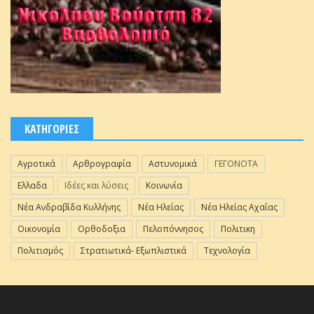
ΚΑΤΗΓΟΡΙΕΣ
Αγροτικά
Αρθρογραφία
Αστυνομικά
ΓΕΓΟΝΟΤΑ
Ελλαδα
Ιδέες και λύσεις
Κοινωνία
Νέα Ανδραβίδα Κυλλήνης
Νέα Ηλείας
Νέα Ηλείας Αχαΐας
Οικονομία
Ορθοδοξια
Πελοπόννησος
Πολιτικη
Πολιτισμός
Στρατιωτικά- Εξωπλιστικά
Τεχνολογία