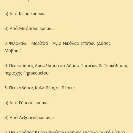
α) Από Κώμη και άνω
β) Από Μιτόπολη και άνω
3. Φιλοκάλι – Μαρίτσα – Άγιο Νικόλαο Σπάτων (Δάσος
Μόβρης)
4. Πευκόδασος Δασυλλίου του Δήμου Πατρέων & Πευκόδασος
περιοχής Γηροκομείου
5. Πευκοδάσος Καλλιθέας σε θέσεις:
α) Από Γήπεδο και άνω
β) Από Δεξαμενή και άνω
6. Πευκοδάσος Κεφαλοβρύσου Κρήνης. (Δασικό οδικό δίκτυο