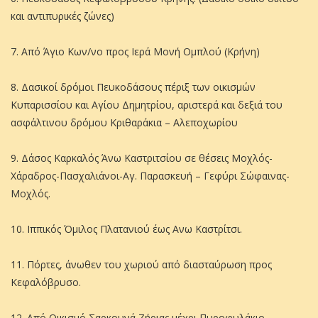
και αντιπυρικές ζώνες)
7. Από Άγιο Κων/νο προς Ιερά Μονή Ομπλού (Κρήνη)
8. Δασικοί δρόμοι Πευκοδάσους πέριξ των οικισμών
Κυπαρισσίου και Αγίου Δημητρίου, αριστερά και δεξιά του
ασφάλτινου δρόμου Κριθαράκια – Αλεποχωρίου
9. Δάσος Καρκαλός Άνω Καστριτσίου σε θέσεις Μοχλός-
Χάραδρος-Πασχαλιάνοι-Αγ. Παρασκευή – Γεφύρι Σώφαινας-
Μοχλός.
10. Ιππικός Όμιλος Πλατανιού έως Ανω Καστρίτσι.
11. Πόρτες, άνωθεν του χωριού από διασταύρωση προς
Κεφαλόβρυσο.
12. Από Οικισμό Σαρκουνά Ζήριας μέχρι Πυροφυλάκιο