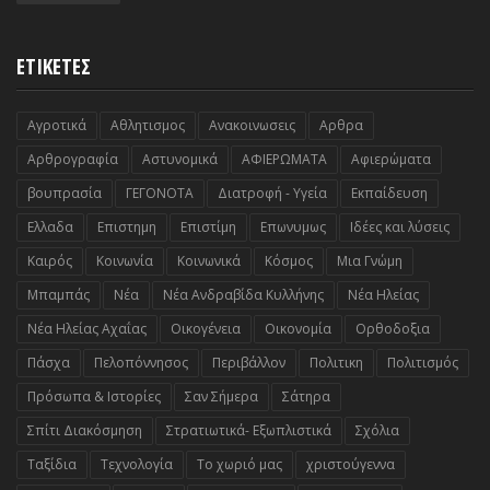
ΕΤΙΚΕΤΕΣ
Αγροτικά
Αθλητισμος
Ανακοινωσεις
Αρθρα
Αρθρογραφία
Αστυνομικά
ΑΦΙΕΡΩΜΑΤΑ
Αφιερώματα
βουπρασία
ΓΕΓΟΝΟΤΑ
Διατροφή - Υγεία
Εκπαίδευση
Ελλαδα
Επιστημη
Επιστίμη
Επωνυμως
Ιδέες και λύσεις
Καιρός
Κοινωνία
Κοινωνικά
Κόσμος
Μια Γνώμη
Μπαμπάς
Νέα
Νέα Ανδραβίδα Κυλλήνης
Νέα Ηλείας
Νέα Ηλείας Αχαΐας
Οικογένεια
Οικονομία
Ορθοδοξια
Πάσχα
Πελοπόννησος
Περιβάλλον
Πολιτικη
Πολιτισμός
Πρόσωπα & Ιστορίες
Σαν Σήμερα
Σάτηρα
Σπίτι Διακόσμηση
Στρατιωτικά- Εξωπλιστικά
Σχόλια
Ταξίδια
Τεχνολογία
Το χωριό μας
χριστούγεννα