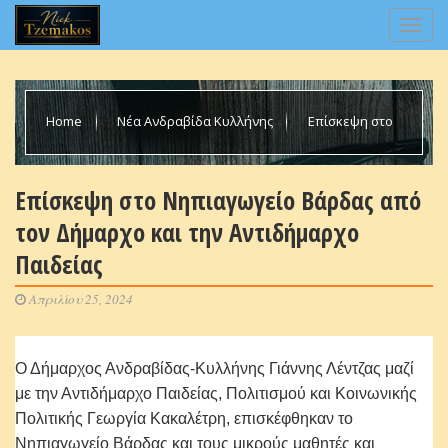
Home
Νέα Ανδραβίδα Κυλλήνης
Επίσκεψη στο
Νηπιαγωγείο Βάρδας από τον Δήμαρχο και την Αντιδήμαρχο
Επίσκεψη στο Νηπιαγωγείο Βάρδας από
τον Δήμαρχο και την Αντιδήμαρχο
Παιδείας
Παιδείας
Απριλίου 25, 2024
Ο Δήμαρχος Ανδραβίδας-Κυλλήνης Γιάννης Λέντζας μαζί
με την Αντιδήμαρχο Παιδείας, Πολιτισμού και Κοινωνικής
Πολιτικής Γεωργία Κακαλέτρη, επισκέφθηκαν το
Νηπιαγωγείο Βάρδας και τους μικρούς μαθητές και