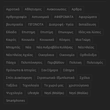
Αγροτικά
Αθλητισμος
Ανακοινωσεις
Αρθρα
Αρθρογραφία
Αστυνομικά
ΑΦΙΕΡΩΜΑΤΑ
Αφιερώματα
βουπρασία
ΓΕΓΟΝΟΤΑ
Διατροφή - Υγεία
Εκπαίδευση
Ελλαδα
Επιστημη
Επιστίμη
Επωνυμως
Ιδέες και λύσεις
Καιρός
Κοινωνία
Κοινωνικά
Κόσμος
Μια Γνώμη
Μπαμπάς
Νέα
Νέα Ανδραβίδα Κυλλήνης
Νέα Ηλείας
Νέα Ηλείας Αχαΐας
Οικογένεια
Οικονομία
Ορθοδοξια
Πάσχα
Πελοπόννησος
Περιβάλλον
Πολιτικη
Πολιτισμός
Πρόσωπα & Ιστορίες
Σαν Σήμερα
Σάτηρα
Σπίτι Διακόσμηση
Στρατιωτικά- Εξωπλιστικά
Σχόλια
Ταξίδια
Τεχνολογία
Το χωριό μας
χριστούγεννα
Ψυχολογία
Lifestyle
Nησί (Μαλήκι)
Nησί (Μαλίκι)
Smartphones