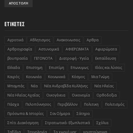
ΕΤΙΚΕΤΕΣ
Αγροτικά
Αθλητισμος
Ανακοινωσεις
Αρθρα
Αρθρογραφία
Αστυνομικά
ΑΦΙΕΡΩΜΑΤΑ
Αφιερώματα
βουπρασία
ΓΕΓΟΝΟΤΑ
Διατροφή - Υγεία
Εκπαίδευση
Ελλαδα
Επιστημη
Επιστίμη
Επωνυμως
Ιδέες και λύσεις
Καιρός
Κοινωνία
Κοινωνικά
Κόσμος
Μια Γνώμη
Μπαμπάς
Νέα
Νέα Ανδραβίδα Κυλλήνης
Νέα Ηλείας
Νέα Ηλείας Αχαΐας
Οικογένεια
Οικονομία
Ορθοδοξια
Πάσχα
Πελοπόννησος
Περιβάλλον
Πολιτικη
Πολιτισμός
Πρόσωπα & Ιστορίες
Σαν Σήμερα
Σάτηρα
Σπίτι Διακόσμηση
Στρατιωτικά- Εξωπλιστικά
Σχόλια
Ταξίδια
Τεχνολογία
Το χωριό μας
χριστούγεννα