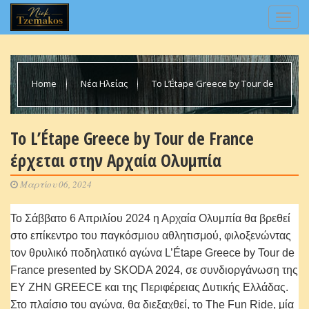
Home
Νέα Ηλείας
Το L’Étape Greece by Tour de
France έρχεται στην Αρχαία Ολυμπία
Το L’Étape Greece by Tour de France
έρχεται στην Αρχαία Ολυμπία
Μαρτίου 06, 2024
Το Σάββατο 6 Απριλίου 2024 η Αρχαία Ολυμπία θα βρεθεί
στο επίκεντρο του παγκόσμιου αθλητισμού, φιλοξενώντας
τον θρυλικό ποδηλατικό αγώνα L’Étape Greece by Tour de
France presented by SKODA 2024, σε συνδιοργάνωση της
ΕΥ ΖΗΝ GREECE και της Περιφέρειας Δυτικής Ελλάδας.
Στο πλαίσιο του αγώνα, θα διεξαχθεί, το The Fun Ride, μία