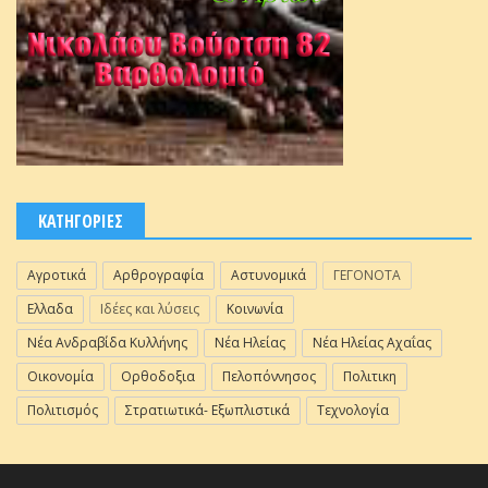
ΚΑΤΗΓΟΡΙΕΣ
Αγροτικά
Αρθρογραφία
Αστυνομικά
ΓΕΓΟΝΟΤΑ
Ελλαδα
Ιδέες και λύσεις
Κοινωνία
Νέα Ανδραβίδα Κυλλήνης
Νέα Ηλείας
Νέα Ηλείας Αχαΐας
Οικονομία
Ορθοδοξια
Πελοπόννησος
Πολιτικη
Πολιτισμός
Στρατιωτικά- Εξωπλιστικά
Τεχνολογία