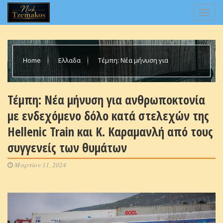
Home
Ελλαδα
Τέμπη: Νέα μήνυση για
ανθρωποκτονία με ενδεχόμενο δόλο κατά στελεχών της
Τέμπη: Νέα μήνυση για ανθρωποκτονία
με ενδεχόμενο δόλο κατά στελεχών της
Hellenic Train και Κ. Καραμανλή από τους συγγενείς των
Hellenic Train και Κ. Καραμανλή από τους
συγγενείς των θυμάτων
θυμάτων
Μαρτίου 11, 2024