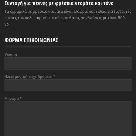
Συνταγή για πέννες με φρέσκια ντομάτα και τόνο
Τα ζυμαρικά με φρέσκια ντομάτα είναι ελαφριά και τέλεια για τις ζεστές
ημέρες του καλοκαιριού και σήμερα θα τις συνδυάσεις με τόνο. 500
γρ....
ΦΟΡΜΑ ΕΠΙΚΟΙΝΩΝΙΑΣ
Όνομα
Ηλεκτρονικό ταχυδρομείο
*
Μήνυμα
*