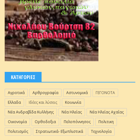
ΚΑΤΗΓΟΡΙΕΣ
Αγροτικά
Αρθρογραφία
Αστυνομικά
ΓΕΓΟΝΟΤΑ
Ελλαδα
Ιδέες και λύσεις
Κοινωνία
Νέα Ανδραβίδα Κυλλήνης
Νέα Ηλείας
Νέα Ηλείας Αχαΐας
Οικονομία
Ορθοδοξια
Πελοπόννησος
Πολιτικη
Πολιτισμός
Στρατιωτικά- Εξωπλιστικά
Τεχνολογία