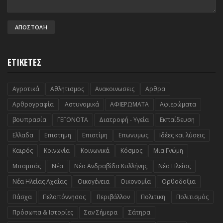
ΕΤΙΚΕΤΕΣ
Αγροτικά
Αθλητισμος
Ανακοινωσεις
Αρθρα
Αρθρογραφία
Αστυνομικά
ΑΦΙΕΡΩΜΑΤΑ
Αφιερώματα
βουπρασία
ΓΕΓΟΝΟΤΑ
Διατροφή - Υγεία
Εκπαίδευση
Ελλαδα
Επιστημη
Επιστίμη
Επωνυμως
Ιδέες και λύσεις
Καιρός
Κοινωνία
Κοινωνικά
Κόσμος
Μια Γνώμη
Μπαμπάς
Νέα
Νέα Ανδραβίδα Κυλλήνης
Νέα Ηλείας
Νέα Ηλείας Αχαΐας
Οικογένεια
Οικονομία
Ορθοδοξια
Πάσχα
Πελοπόννησος
Περιβάλλον
Πολιτικη
Πολιτισμός
Πρόσωπα & Ιστορίες
Σαν Σήμερα
Σάτηρα