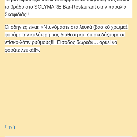
το βράδυ στο SOLYMARE Bar-Restaurant στην παραλία
Σκαφιδιάς!!
Οι οδηγίες είναι: «Ντυνόμαστε στα λευκά (βασικό χρώμα),
φοράμε την καλύτερή μας διάθεση και διασκεδάζουμε σε
ντίσκο-λάτιν ρυθμούς!!! Είσοδος δωρεάν… αρκεί να
φοράτε λευκά!!».
Πηγή