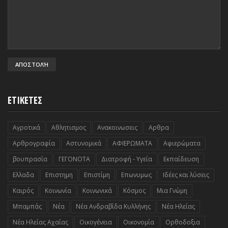
ΕΤΙΚΕΤΕΣ
Αγροτικά
Αθλητισμος
Ανακοινωσεις
Αρθρα
Αρθρογραφία
Αστυνομικά
ΑΦΙΕΡΩΜΑΤΑ
Αφιερώματα
βουπρασία
ΓΕΓΟΝΟΤΑ
Διατροφή - Υγεία
Εκπαίδευση
Ελλαδα
Επιστημη
Επιστίμη
Επωνυμως
Ιδέες και λύσεις
Καιρός
Κοινωνία
Κοινωνικά
Κόσμος
Μια Γνώμη
Μπαμπάς
Νέα
Νέα Ανδραβίδα Κυλλήνης
Νέα Ηλείας
Νέα Ηλείας Αχαΐας
Οικογένεια
Οικονομία
Ορθοδοξια