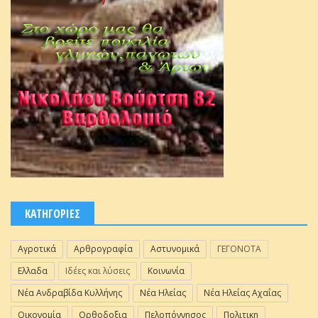
ΚΑΤΗΓΟΡΙΕΣ
Αγροτικά
Αρθρογραφία
Αστυνομικά
ΓΕΓΟΝΟΤΑ
Ελλαδα
Ιδέες και λύσεις
Κοινωνία
Νέα Ανδραβίδα Κυλλήνης
Νέα Ηλείας
Νέα Ηλείας Αχαΐας
Οικονομία
Ορθοδοξια
Πελοπόννησος
Πολιτικη