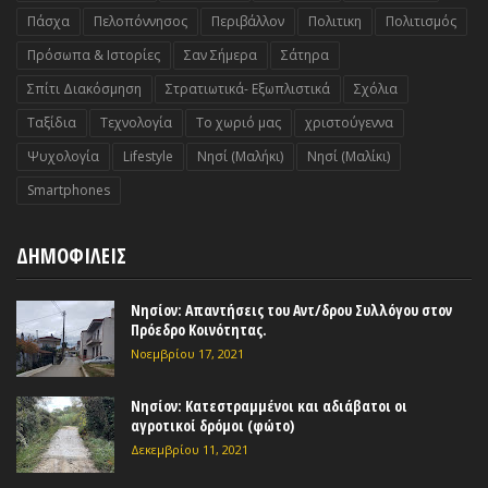
Πάσχα
Πελοπόννησος
Περιβάλλον
Πολιτικη
Πολιτισμός
Πρόσωπα & Ιστορίες
Σαν Σήμερα
Σάτηρα
Σπίτι Διακόσμηση
Στρατιωτικά- Εξωπλιστικά
Σχόλια
Ταξίδια
Τεχνολογία
Το χωριό μας
χριστούγεννα
Ψυχολογία
Lifestyle
Nησί (Μαλήκι)
Nησί (Μαλίκι)
Smartphones
ΔΗΜΟΦΙΛΕΙΣ
Νησίον: Απαντήσεις του Αντ/δρου Συλλόγου στον
Πρόεδρο Κοινότητας.
Νοεμβρίου 17, 2021
Νησίον: Κατεστραμμένοι και αδιάβατοι οι
αγροτικοί δρόμοι (φώτο)
Δεκεμβρίου 11, 2021