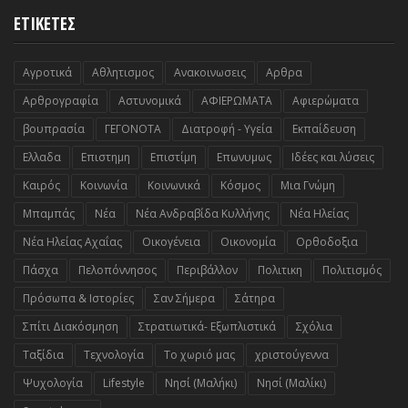
ΕΤΙΚΕΤΕΣ
Αγροτικά
Αθλητισμος
Ανακοινωσεις
Αρθρα
Αρθρογραφία
Αστυνομικά
ΑΦΙΕΡΩΜΑΤΑ
Αφιερώματα
βουπρασία
ΓΕΓΟΝΟΤΑ
Διατροφή - Υγεία
Εκπαίδευση
Ελλαδα
Επιστημη
Επιστίμη
Επωνυμως
Ιδέες και λύσεις
Καιρός
Κοινωνία
Κοινωνικά
Κόσμος
Μια Γνώμη
Μπαμπάς
Νέα
Νέα Ανδραβίδα Κυλλήνης
Νέα Ηλείας
Νέα Ηλείας Αχαΐας
Οικογένεια
Οικονομία
Ορθοδοξια
Πάσχα
Πελοπόννησος
Περιβάλλον
Πολιτικη
Πολιτισμός
Πρόσωπα & Ιστορίες
Σαν Σήμερα
Σάτηρα
Σπίτι Διακόσμηση
Στρατιωτικά- Εξωπλιστικά
Σχόλια
Ταξίδια
Τεχνολογία
Το χωριό μας
χριστούγεννα
Ψυχολογία
Lifestyle
Nησί (Μαλήκι)
Nησί (Μαλίκι)