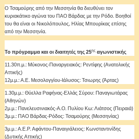
Ο Τσαμούρης από την Μεσσηνία θα διευθύνει τον
κυριακάτικο αγώνα του ΠΑΟ Βάρδας με την Ρόδο. Βοηθοί
του θα είναι οι Νικολόπουλος, Ηλίας Μπουρίκας επίσης
από την Μεσσηνία.
ης
Το πρόγραμμα και οι διαιτητές της 25
αγωνιστικής
11.30π.μ.: Μύκονος-Παναργειακός: Ρεντίφης (Ανατολικής
Αττικής)
12μ.μ.: Α.Ε. Μεσολογγίου-Ιάλυσος: Τσιωρης (Άρτας)
1.30μ.μ.: Θύελλα Ραφήνας-Ελλάς Σύρου: Παναγιωτάρας
(Αθηνών)
2μ.μ.: Πανελευσινιακός-Α.Ο. Πυλίου Κω: Λιάτσος (Πειραιά)
3μ.μ.: ΠΑΟ Βάρδας-Ρόδος: Τσαμούρης (Μεσσηνίας)
3μ.μ.: Α.Ε.Ρ. Αφάντου-Παναιγιάλειος: Κωνσταντινίδης
(Δυτικής Αττικής)