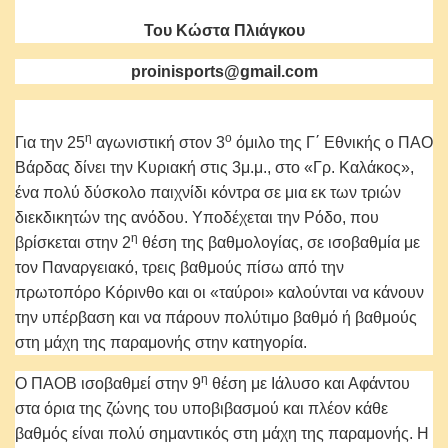
Του Κώστα Πλιάγκου
proinisports
@
gmail
.
com
η
ο
Για την 25
αγωνιστική στον 3
όμιλο της Γ΄ Εθνικής ο ΠΑΟ
Βάρδας δίνει την Κυριακή στις 3μ.μ., στο «Γρ. Καλάκος»,
ένα πολύ δύσκολο παιχνίδι κόντρα σε μια εκ των τριών
διεκδικητών της ανόδου. Υποδέχεται την Ρόδο, που
η
βρίσκεται στην 2
θέση της βαθμολογίας, σε ισοβαθμία με
τον Παναργειακό, τρεις βαθμούς πίσω από την
πρωτοπόρο Κόρινθο και οι «ταύροι» καλούνται να κάνουν
την υπέρβαση και να πάρουν πολύτιμο βαθμό ή βαθμούς
στη μάχη της παραμονής στην κατηγορία.
η
Ο ΠΑΟΒ ισοβαθμεί στην 9
θέση με Ιάλυσο και Αφάντου
στα όρια της ζώνης του υποβιβασμού και πλέον κάθε
βαθμός είναι πολύ σημαντικός στη μάχη της παραμονής. Η