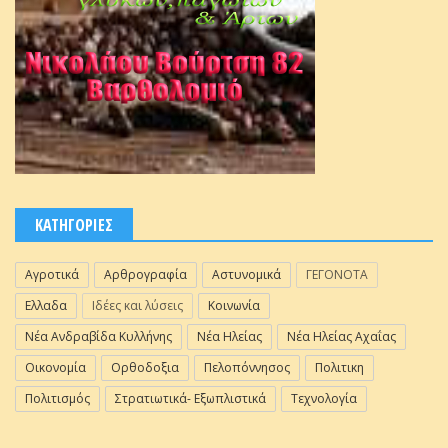
ΚΑΤΗΓΟΡΙΕΣ
Αγροτικά
Αρθρογραφία
Αστυνομικά
ΓΕΓΟΝΟΤΑ
Ελλαδα
Ιδέες και λύσεις
Κοινωνία
Νέα Ανδραβίδα Κυλλήνης
Νέα Ηλείας
Νέα Ηλείας Αχαΐας
Οικονομία
Ορθοδοξια
Πελοπόννησος
Πολιτικη
Πολιτισμός
Στρατιωτικά- Εξωπλιστικά
Τεχνολογία