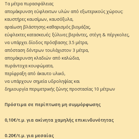
Τα μέτρα πυρασφάλειας
απομάκρυνση εύφλεκτων υλών από εξωτερικούς χώρους:
καυστήρες καυσίμων, καυσόξυλα,
αραίωση βλάστησης-καθαρισμός βιομάζας,
εύφλεκτες κατασκευές: ξύλινες βεράντες, στέγη & πέργκολες,
να υπάρχει δίοδος πρόσβασης 3.5 μέτρα,
απόσταση δέντρων τουλάχιστον 3 μέτρα,
απομάκρυνση κλαδιών από καλώδια,
πυράντοχα κουφώματα,
περίφραξη από άκαυτο υλικό,
να υπάρχουν σημεία υδροληψίας και
δημιουργία περιμετρικής ζώνης προστασίας 10 μέτρων
Πρόστιμα σε περίπτωση μη συμμόρφωσης
0,10€/τ.μ. για ακίνητα χαμηλής επικινδυνότητας
0.20€/τ.μ. για μεσαίας