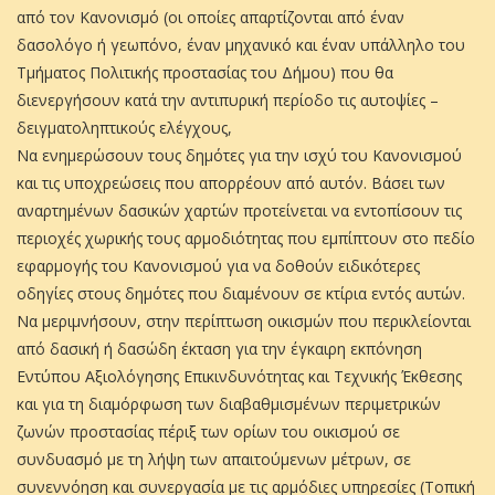
από τον Κανονισμό (οι οποίες απαρτίζονται από έναν
δασολόγο ή γεωπόνο, έναν μηχανικό και έναν υπάλληλο του
Τμήματος Πολιτικής προστασίας του Δήμου) που θα
διενεργήσουν κατά την αντιπυρική περίοδο τις αυτοψίες –
δειγματοληπτικούς ελέγχους,
Να ενημερώσουν τους δημότες για την ισχύ του Κανονισμού
και τις υποχρεώσεις που απορρέουν από αυτόν. Βάσει των
αναρτημένων δασικών χαρτών προτείνεται να εντοπίσουν τις
περιοχές χωρικής τους αρμοδιότητας που εμπίπτουν στο πεδίο
εφαρμογής του Κανονισμού για να δοθούν ειδικότερες
οδηγίες στους δημότες που διαμένουν σε κτίρια εντός αυτών.
Να μεριμνήσουν, στην περίπτωση οικισμών που περικλείονται
από δασική ή δασώδη έκταση για την έγκαιρη εκπόνηση
Εντύπου Αξιολόγησης Επικινδυνότητας και Τεχνικής Έκθεσης
και για τη διαμόρφωση των διαβαθμισμένων περιμετρικών
ζωνών προστασίας πέριξ των ορίων του οικισμού σε
συνδυασμό με τη λήψη των απαιτούμενων μέτρων, σε
συνεννόηση και συνεργασία με τις αρμόδιες υπηρεσίες (Τοπική