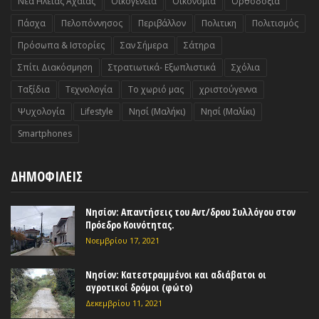
Νέα Ηλείας Αχαΐας
Οικογένεια
Οικονομία
Ορθοδοξια
Πάσχα
Πελοπόννησος
Περιβάλλον
Πολιτικη
Πολιτισμός
Πρόσωπα & Ιστορίες
Σαν Σήμερα
Σάτηρα
Σπίτι Διακόσμηση
Στρατιωτικά- Εξωπλιστικά
Σχόλια
Ταξίδια
Τεχνολογία
Το χωριό μας
χριστούγεννα
Ψυχολογία
Lifestyle
Nησί (Μαλήκι)
Nησί (Μαλίκι)
Smartphones
ΔΗΜΟΦΙΛΕΙΣ
Νησίον: Απαντήσεις του Αντ/δρου Συλλόγου στον
Πρόεδρο Κοινότητας.
Νοεμβρίου 17, 2021
Νησίον: Κατεστραμμένοι και αδιάβατοι οι
αγροτικοί δρόμοι (φώτο)
Δεκεμβρίου 11, 2021