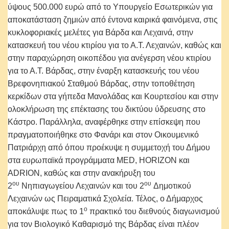
ύψους 500.000 ευρώ από το Υπουργείο Εσωτερικών για
αποκατάσταση ζημιών από έντονα καιρικά φαινόμενα, στις
κυκλοφοριακές μελέτες για Βάρδα και Λεχαινά, στην
κατασκευή του νέου κτιρίου για το Α.Τ. Λεχαινών, καθώς και
στην παραχώρηση οικοπέδου για ανέγερση νέου κτιρίου
για το Α.Τ. Βάρδας, στην έναρξη κατασκευής του νέου
Βρεφονηπιακού Σταθμού Βάρδας, στην τοποθέτηση
κερκίδων στα γήπεδα Μανολάδας και Κουρτεσίου και στην
ολοκλήρωση της επέκτασης του δικτύου ύδρευσης στο
Κάστρο. Παράλληλα, αναφέρθηκε στην επίσκεψη που
πραγματοποιήθηκε στο Φανάρι και στον Οικουμενικό
Πατριάρχη από όπου προέκυψε η συμμετοχή του Δήμου
στα ευρωπαϊκά προγράμματα MED, HORIZON και
ADRION, καθώς και στην ανακήρυξη του
ου
ου
2
Νηπιαγωγείου Λεχαινών και του 2
Δημοτικού
Λεχαινών ως Πειραματικά Σχολεία. Τέλος, ο Δήμαρχος
ο
αποκάλυψε πως το 1
πρακτικό του διεθνούς διαγωνισμού
για τον Βιολογικό Καθαρισμό της Βάρδας είναι πλέον