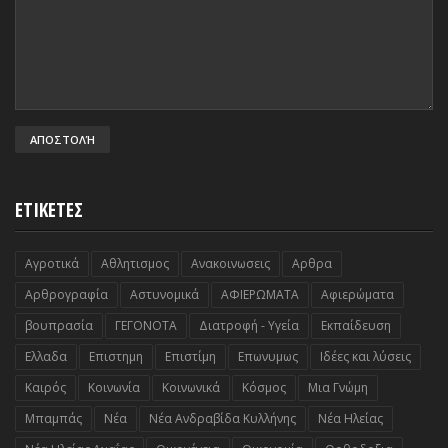
ΕΤΙΚΕΤΕΣ
Αγροτικά
Αθλητισμος
Ανακοινωσεις
Αρθρα
Αρθρογραφία
Αστυνομικά
ΑΦΙΕΡΩΜΑΤΑ
Αφιερώματα
βουπρασία
ΓΕΓΟΝΟΤΑ
Διατροφή - Υγεία
Εκπαίδευση
Ελλαδα
Επιστημη
Επιστίμη
Επωνυμως
Ιδέες και λύσεις
Καιρός
Κοινωνία
Κοινωνικά
Κόσμος
Μια Γνώμη
Μπαμπάς
Νέα
Νέα Ανδραβίδα Κυλλήνης
Νέα Ηλείας