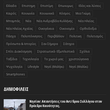
Ελλαδα
Επιστημη
Επιστίμη
Επωνυμως
Ιδέες και λύσεις
Καιρός
Κοινωνία
Κοινωνικά
Κόσμος
Μια Γνώμη
Μπαμπάς
Νέα
Νέα Ανδραβίδα Κυλλήνης
Νέα Ηλείας
Νέα Ηλείας Αχαΐας
Οικογένεια
Οικονομία
Ορθοδοξια
Πάσχα
Πελοπόννησος
Περιβάλλον
Πολιτικη
Πολιτισμός
Πρόσωπα & Ιστορίες
Σαν Σήμερα
Σάτηρα
Σπίτι Διακόσμηση
Στρατιωτικά- Εξωπλιστικά
Σχόλια
Ταξίδια
Τεχνολογία
Το χωριό μας
χριστούγεννα
Ψυχολογία
Lifestyle
Nησί (Μαλήκι)
Nησί (Μαλίκι)
Smartphones
ΔΗΜΟΦΙΛΕΙΣ
Νησίον: Απαντήσεις του Αντ/δρου Συλλόγου στον
Πρόεδρο Κοινότητας.