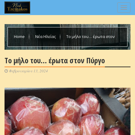
Home
Νέα Ηλείας
Τo μήλο του… έρωτα στον
Πύργο
Τo μήλο του… έρωτα στον Πύργο
Φεβρουαρίου 13, 2024