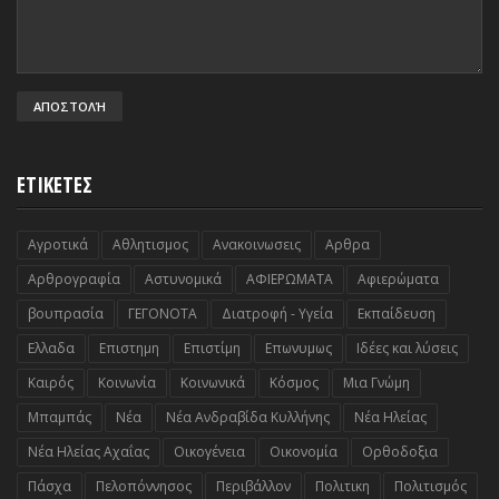
ΕΤΙΚΕΤΕΣ
Αγροτικά
Αθλητισμος
Ανακοινωσεις
Αρθρα
Αρθρογραφία
Αστυνομικά
ΑΦΙΕΡΩΜΑΤΑ
Αφιερώματα
βουπρασία
ΓΕΓΟΝΟΤΑ
Διατροφή - Υγεία
Εκπαίδευση
Ελλαδα
Επιστημη
Επιστίμη
Επωνυμως
Ιδέες και λύσεις
Καιρός
Κοινωνία
Κοινωνικά
Κόσμος
Μια Γνώμη
Μπαμπάς
Νέα
Νέα Ανδραβίδα Κυλλήνης
Νέα Ηλείας
Νέα Ηλείας Αχαΐας
Οικογένεια
Οικονομία
Ορθοδοξια
Πάσχα
Πελοπόννησος
Περιβάλλον
Πολιτικη
Πολιτισμός