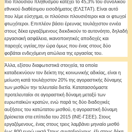
πιο πλούσιου πληθυσμού κατέχει το 45,3% του συνολικού
εθνικού διαθέσιμου εισοδήματος (ΕΛΣΤΑΤ). Είναι αυτό
που λέμε εύσχημα, οι πλούσιοι πλουσιότεροι και οι φτωχοί
φτωχότεροι. Επιπλέον βάσει έρευνας τουλάχιστον εννέα
στους δέκα εργαζόμενους διεκδικούν το αυτονόητο, δηλαδή
εργασιακή ασφάλεια, ικανοποιητικές αποδοχές και
παροχές υγείας,την ώρα όμως που ένας στους δύο
φοβάται ενδεχόμενη απώλεια της εργασίας του.
Άλλα, εξίσου διαφωτιστικά στοιχεία, τα οποία
καταδεικνύουν τον δείκτη της κοινωνικής αδικίας, είναι η
μείωση κατά τουλάχιστον 20% της αγοραστικής δύναμης
των μισθών την τελευταία διετία. Κατατασσόμαστε
προτελευταίοι σε αγοραστική δύναμη μεταξύ των
ευρωπαϊκών κρατών, ενώ παρά τις δύο διαδοχικές
αυξήσεις του κατώτατου μισθού, η αγοραστική δύναμη
βρίσκεται στα επίπεδα του 2015 (ΙΝΕ-ΓΣΕΕ). Στους
εργαζόμενους, ένας στους τρεις λαμβάνει μηνιαίο μισθό
έως 800 ευρώ μικτά.Στους συνταξιούχους, έξι στους δέκα