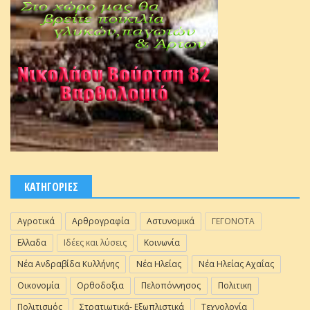
ΚΑΤΗΓΟΡΙΕΣ
Αγροτικά
Αρθρογραφία
Αστυνομικά
ΓΕΓΟΝΟΤΑ
Ελλαδα
Ιδέες και λύσεις
Κοινωνία
Νέα Ανδραβίδα Κυλλήνης
Νέα Ηλείας
Νέα Ηλείας Αχαΐας
Οικονομία
Ορθοδοξια
Πελοπόννησος
Πολιτικη
Πολιτισμός
Στρατιωτικά- Εξωπλιστικά
Τεχνολογία