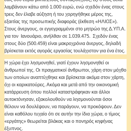
λαμβάνουν κάτω από 1.000 ευρώ, ενώ σχεδόν ένας στους
τρεις δεν έλαβε αύξηση ή του χορηγήθηκε μέρος της,
εξαιτίας της προσωπικής διαφοράς (έκθεση «ΗΛΙΟΣ»).
Στους άνεργους, οι εγγεγραμμένοι στο μητρώο της Δ.ΥΠ.Α.
για τον Ιανουάριο, ανήλθαν σε 1.039.475. Σχεδόν ένας
στους δύο (500.459) είναι μακροχρόνια άνεργος, δηλαδή
βρίσκεται εκτός αγοράς εργασίας τουλάχιστον για ένα έτος.
Η χώρα έχει λησμονηθεί, γιατί έχουν λησμονηθεί οι
άνθρωποί της. Οι πραγματικοί άνθρωποι, χάρη στον μόχθο
των οποίων αναπτύχθηκε και βρίσκεται ακόμα στον χάρτη,
όχι οι καρικατούρες. Ακόμα και μετά από την οικονομική
κατάρρευση όπου πολλοί καταστράφηκαν και άλλοι
αυτοκτόνησαν, εξακολουθούν να λησμονούνται όσοι
θέλουν να δουλέψουν, να παράγουν, να προκόψουν. Δεν
είναι καθόλου τυχαίο ότι σε αυτήν την ίδια χώρα, ο τίμιος
«εργάτης» θεωρείται βλάκας και ο πονηρός κηφήνας
έξυπνος.