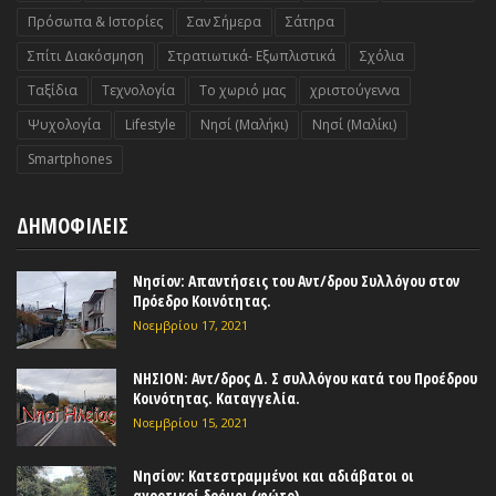
Πρόσωπα & Ιστορίες
Σαν Σήμερα
Σάτηρα
Σπίτι Διακόσμηση
Στρατιωτικά- Εξωπλιστικά
Σχόλια
Ταξίδια
Τεχνολογία
Το χωριό μας
χριστούγεννα
Ψυχολογία
Lifestyle
Nησί (Μαλήκι)
Nησί (Μαλίκι)
Smartphones
ΔΗΜΟΦΙΛΕΙΣ
Νησίον: Απαντήσεις του Αντ/δρου Συλλόγου στον
Πρόεδρο Κοινότητας.
Νοεμβρίου 17, 2021
ΝΗΣΙΟΝ: Αντ/δρος Δ. Σ συλλόγου κατά του Προέδρου
Κοινότητας. Καταγγελία.
Νοεμβρίου 15, 2021
Νησίον: Κατεστραμμένοι και αδιάβατοι οι
αγροτικοί δρόμοι (φώτο)