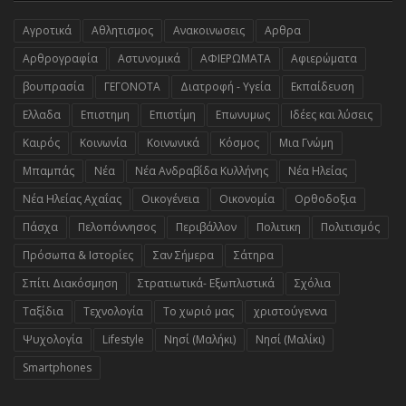
Αγροτικά
Αθλητισμος
Ανακοινωσεις
Αρθρα
Αρθρογραφία
Αστυνομικά
ΑΦΙΕΡΩΜΑΤΑ
Αφιερώματα
βουπρασία
ΓΕΓΟΝΟΤΑ
Διατροφή - Υγεία
Εκπαίδευση
Ελλαδα
Επιστημη
Επιστίμη
Επωνυμως
Ιδέες και λύσεις
Καιρός
Κοινωνία
Κοινωνικά
Κόσμος
Μια Γνώμη
Μπαμπάς
Νέα
Νέα Ανδραβίδα Κυλλήνης
Νέα Ηλείας
Νέα Ηλείας Αχαΐας
Οικογένεια
Οικονομία
Ορθοδοξια
Πάσχα
Πελοπόννησος
Περιβάλλον
Πολιτικη
Πολιτισμός
Πρόσωπα & Ιστορίες
Σαν Σήμερα
Σάτηρα
Σπίτι Διακόσμηση
Στρατιωτικά- Εξωπλιστικά
Σχόλια
Ταξίδια
Τεχνολογία
Το χωριό μας
χριστούγεννα
Ψυχολογία
Lifestyle
Nησί (Μαλήκι)
Nησί (Μαλίκι)
Smartphones