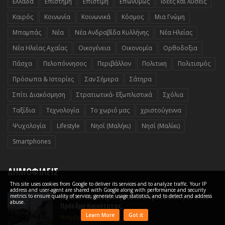
Ελλαδα
Επιστημη
Επιστίμη
Επωνυμως
Ιδέες και λύσεις
Καιρός
Κοινωνία
Κοινωνικά
Κόσμος
Μια Γνώμη
Μπαμπάς
Νέα
Νέα Ανδραβίδα Κυλλήνης
Νέα Ηλείας
Νέα Ηλείας Αχαΐας
Οικογένεια
Οικονομία
Ορθοδοξια
Πάσχα
Πελοπόννησος
Περιβάλλον
Πολιτικη
Πολιτισμός
Πρόσωπα & Ιστορίες
Σαν Σήμερα
Σάτηρα
Σπίτι Διακόσμηση
Στρατιωτικά- Εξωπλιστικά
Σχόλια
Ταξίδια
Τεχνολογία
Το χωριό μας
χριστούγεννα
Ψυχολογία
Lifestyle
Nησί (Μαλήκι)
Nησί (Μαλίκι)
Smartphones
ΔΗΜΟΦΙΛΕΙΣ
This site uses cookies from Google to deliver its services and to analyze traffic. Your IP
address and user-agent are shared with Google along with performance and security
Νησίον: Απαντήσεις του Αντ/δρου Συλλόγου στον
metrics to ensure quality of service, generate usage statistics, and to detect and address
abuse.
Πρόεδρο Κοινότητας.
Learn More
Got it
Νοεμβρίου 17, 2021