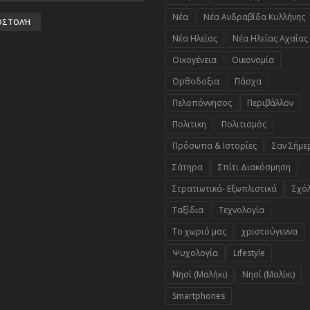
Νέα
Νέα Ανδραβίδα Κυλλήνης
Νέα Ηλείας
Νέα Ηλείας Αχαΐας
Οικογένεια
Οικονομία
Ορθοδοξια
Πάσχα
Πελοπόννησος
Περιβάλλον
Πολιτικη
Πολιτισμός
Πρόσωπα & Ιστορίες
Σαν Σήμε
Σάτηρα
Σπίτι Διακόσμηση
Στρατιωτικά- Εξωπλιστικά
Σχό
Ταξίδια
Τεχνολογία
Το χωριό μας
χριστούγεννα
Ψυχολογία
Lifestyle
Nησί (Μαλήκι)
Nησί (Μαλίκι)
Smartphones