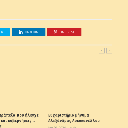
ER
LINKEDIN
PINTEREST
 τράπεζα που ήλεγχε
Ευχαριστήριο μήνυμα
Τι «τρ
 και κυβερνήσεις…
Αλεξάνδρας Λυκοκανέλλου
τον π
ε
Jan 20, 2024
-
nick
Jan 16, 