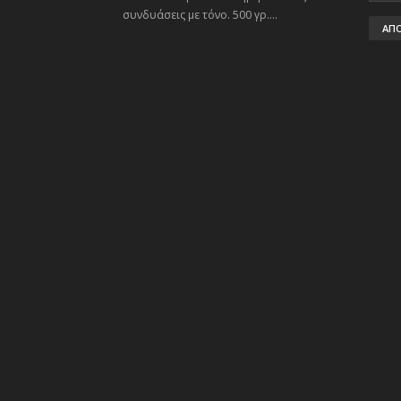
συνδυάσεις με τόνο. 500 γρ....