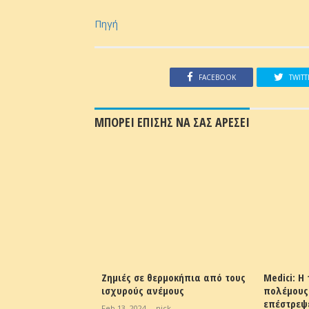
Πηγή
FACEBOOK
TWITT
ΜΠΟΡΕΙ ΕΠΙΣΗΣ ΝΑ ΣΑΣ ΑΡΕΣΕΙ
χρι τέλος Μαρτίου
Ζημιές σε θερμοκήπια από τους
Medici: Η
εις συμβολαιακής
ισχυρούς ανέμους
πολέμους
επέστρεψ
Feb 13, 2024
-
nick