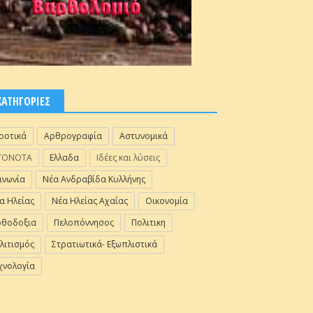
ΚΑΤΗΓΟΡΙΕΣ
ροτικά
Αρθρογραφία
Αστυνομικά
ΓΟΝΟΤΑ
Ελλαδα
Ιδέες και λύσεις
ινωνία
Νέα Ανδραβίδα Κυλλήνης
α Ηλείας
Νέα Ηλείας Αχαΐας
Οικονομία
θοδοξια
Πελοπόννησος
Πολιτικη
λιτισμός
Στρατιωτικά- Εξωπλιστικά
χνολογία