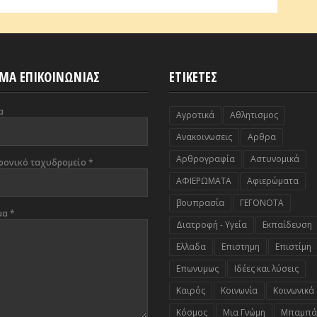
ΜΑ ΕΠΙΚΟΙΝΩΝΙΑΣ
ΕΤΙΚΕΤΕΣ
α
Αγροτικά
Αθλητισμος
Ανακοινωσεις
Αρθρα
Αρθρογραφία
Αστυνομικά
ρονικό ταχυδρομείο
*
ΑΦΙΕΡΩΜΑΤΑ
Αφιερώματα
βουπρασία
ΓΕΓΟΝΟΤΑ
μα
*
Διατροφή - Υγεία
Εκπαίδευση
Ελλαδα
Επιστημη
Επιστίμη
Επωνυμως
Ιδέες και λύσεις
Καιρός
Κοινωνία
Κοινωνικά
Κόσμος
Μια Γνώμη
Μπαμπά