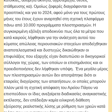
κατοικίες, αδόμητα ακίνητα, αγροτεμάχια, θέσεις
στάθμευσης κα). Ομοίως ζοφερές διαγράφονται οι
προοπτικές και για το 2024, αφού μόνο για τους πρώτους
μήνες του έτους έχουν αναρτηθεί στη σχετική πλατφόρμα
πάνω από 10.000 προγράμματα πλειστηριασμών. Η
συγκεκριμένη εξέλιξη αποδεικνύει πως όλα τα μέτρα που
κατά καιρούς λήφθηκαν για την ανάσχεση αυτού του
κύματος απώλειας περιουσιακών στοιχείων αποδείχθηκαν
αναποτελεσματικά και δυστυχώς δικαιώθηκαν οι
επιφυλάξεις που εξαρχής είχαν διατυπώσει οι δικηγορικοί
σύλλογοι της χώρας, των οποίων οι επισημάνσεις και οι
προειδοποιήσεις δεν λήφθηκαν υπόψη. Ένα μεγάλο μέρος
των πλειστηριασμών αυτών δεν αποτράπηκε διότι οι
εταιρείες διαχείρισης των απαιτήσεων, οι οποίες μπορούν
πλέον μετά τη σχετική απόφαση του Αρείου Πάγου να
επισπεύδουν οι ίδιες ανεξαίρετα διαδικασίες αναγκαστικής
εκτέλεσης, δεν επέδειξαν καμία ειλικρινή διάθεση
εξεύρεσης ρεαλιστικής λύσης με ρύθμιση των χρεών κατά