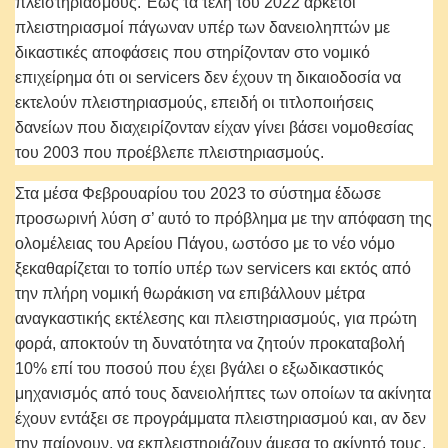
πλειστηριασμούς. Έως τα τέλη του 2022 αρκετοί
πλειστηριασμοί πάγωναν υπέρ των δανειοληπτών με
δικαστικές αποφάσεις που στηρίζονταν στο νομικό
επιχείρημα ότι οι servicers δεν έχουν τη δικαιοδοσία να
εκτελούν πλειστηριασμούς, επειδή οι τιτλοποιήσεις
δανείων που διαχειρίζονταν είχαν γίνει βάσει νομοθεσίας
του 2003 που προέβλεπε πλειστηριασμούς.
Στα μέσα Φεβρουαρίου του 2023 το σύστημα έδωσε
προσωρινή λύση σ’ αυτό το πρόβλημα με την απόφαση της
ολομέλειας του Αρείου Πάγου, ωστόσο με το νέο νόμο
ξεκαθαρίζεται το τοπίο υπέρ των servicers και εκτός από
την πλήρη νομική θωράκιση να επιβάλλουν μέτρα
αναγκαστικής εκτέλεσης και πλειστηριασμούς, για πρώτη
φορά, αποκτούν τη δυνατότητα να ζητούν προκαταβολή
10% επί του ποσού που έχει βγάλει ο εξωδικαστικός
μηχανισμός από τους δανειολήπτες των οποίων τα ακίνητα
έχουν εντάξει σε προγράμματα πλειστηριασμού και, αν δεν
την παίρνουν, να εκπλειστηριάζουν άμεσα το ακίνητό τους.