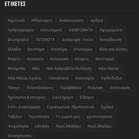
ΕΤΙΚΕΤΕΣ
Αγροτικά
Αθλητισμος
Ανακοινωσεις
Αρθρα
Αρθρογραφία
Αστυνομικά
ΑΦΙΕΡΩΜΑΤΑ
Αφιερώματα
βουπρασία
ΓΕΓΟΝΟΤΑ
Διατροφή - Υγεία
Εκπαίδευση
Ελλαδα
Επιστημη
Επιστίμη
Επωνυμως
Ιδέες και λύσεις
Καιρός
Κοινωνία
Κοινωνικά
Κόσμος
Μια Γνώμη
Μπαμπάς
Νέα
Νέα Ανδραβίδα Κυλλήνης
Νέα Ηλείας
Νέα Ηλείας Αχαΐας
Οικογένεια
Οικονομία
Ορθοδοξια
Πάσχα
Πελοπόννησος
Περιβάλλον
Πολιτικη
Πολιτισμός
Πρόσωπα & Ιστορίες
Σαν Σήμερα
Σάτηρα
Σπίτι Διακόσμηση
Στρατιωτικά- Εξωπλιστικά
Σχόλια
Ταξίδια
Τεχνολογία
Το χωριό μας
χριστούγεννα
Ψυχολογία
Lifestyle
Nησί (Μαλήκι)
Nησί (Μαλίκι)
Smartphones