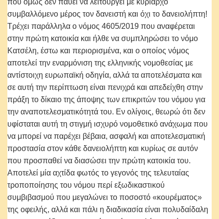
που όμως δεν παύει να λειτουργεί με κυρίαρχο
συμβαλλόμενο μέρος τον δανειστή και όχι το δανειολήπτη!
Τρέχει παράλληλα ο νόμος 4605/2019 που αναφέρεται
στην πρώτη κατοικία και ήλθε να συμπληρώσει το νόμο
Κατσέλη, έστω και περιορισμένα, και ο οποίος νόμος
αποτελεί την εναρμόνιση της ελληνικής νομοθεσίας με
αντίστοιχη ευρωπαϊκή οδηγία, αλλά τα αποτελέσματα και
σε αυτή την περίπτωση είναι πενιχρά και απεδείχθη στην
πράξη το δίκαιο της άποψης των επικριτών του νόμου για
την αναποτελεσματικότητά του. Εν ολίγοις, θεωρώ ότι δεν
υφίσταται αυτή τη στιγμή ισχυρό νομοθετικό ανάχωμα που
να μπορεί να παρέχει βέβαια, ασφαλή και αποτελεσματική
προστασία στον κάθε δανειολήπτη και κυρίως σε αυτόν
που προσπαθεί να διασώσει την πρώτη κατοικία του.
Αποτελεί μία αχτίδα φωτός το γεγονός της τελευταίας
τροποποίησης του νόμου περί εξωδικαστικού
συμβιβασμού που μεγαλώνει το ποσοστό «κουρέματος»
της οφειλής, αλλά και πάλι η διαδικασία είναι πολυδαίδαλη