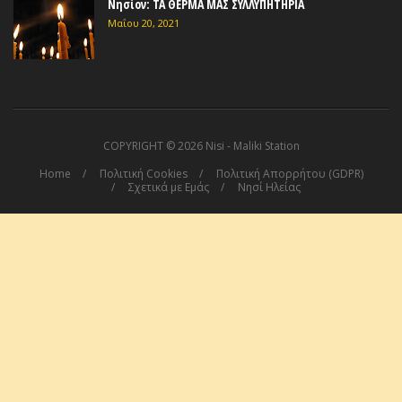
Νησίον: ΤΑ ΘΕΡΜΑ ΜΑΣ ΣΥΛΛΥΠΗΤΗΡΙΑ
Μαΐου 20, 2021
COPYRIGHT ©
2026 Nisi - Maliki Station
Home
Πολιτική Cookies
Πολιτική Απορρήτου (GDPR)
Σχετικά με Εμάς
Νησί Ηλείας