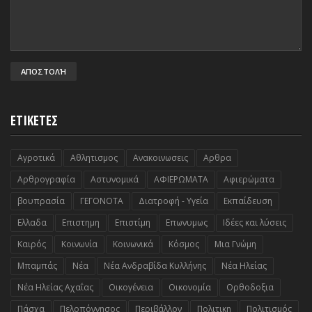
ΕΤΙΚΕΤΕΣ
Αγροτικά
Αθλητισμος
Ανακοινωσεις
Αρθρα
Αρθρογραφία
Αστυνομικά
ΑΦΙΕΡΩΜΑΤΑ
Αφιερώματα
βουπρασία
ΓΕΓΟΝΟΤΑ
Διατροφή - Υγεία
Εκπαίδευση
Ελλαδα
Επιστημη
Επιστίμη
Επωνυμως
Ιδέες και λύσεις
Καιρός
Κοινωνία
Κοινωνικά
Κόσμος
Μια Γνώμη
Μπαμπάς
Νέα
Νέα Ανδραβίδα Κυλλήνης
Νέα Ηλείας
Νέα Ηλείας Αχαΐας
Οικογένεια
Οικονομία
Ορθοδοξια
Πάσχα
Πελοπόννησος
Περιβάλλον
Πολιτικη
Πολιτισμός