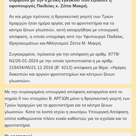
σύμφωνα με την σχετική εγκύκλιο που εξέδωσε η
υφυπουργός Παιδείας κ. Ζέττα Μακρή.
Αν και μέχρι πρότινος η θρησκευτική γιορτή των Τριών
Ιεραρχών ήταν ημέρα αργίας για τα φροντιστήρια και τα
κέντρα ξένων γλωσσών, αυτή καταργήθηκε με υπουργική
απόφαση, η οποία υπεγράφη από την Υφυπουργό Παιδείας,
Θρησκευμάτων και Αθλητισμού Ζέττα Μ. Μακρή.
Συγκεκριμένα, πρόκειται για την απόφαση με αριθμ. 8778/
Ν1/26-01-2024 με την οποία τροποποιείται η με αριθμ.
219434/Α5/21.12.2016 (Β΄ 4212) απόφαση με θέμα: «Ημέρες
διακοπών και αργιών φροντιστηρίων και κέντρων ξένων
γλωσσών».
Με την συγκεκριμένη υπουργική απόφαση καταργείται από το
σημείο II του στοιχείου Β. ΑΡΓΙΩΝ μόνο η θρησκευτική γιορτή των
Τριών Ιεραρχών για τα φροντιστήρια και τα κέντρα ξένων
γλωσσών. Κατά τα λοιπά ισχύει η ανωτέρω Υπουργική Απόφαση,
οπότε καθιερώνεται πλέον ενιαίο καθεστώς για τα σχολεία και τα
φροντιστήρια.