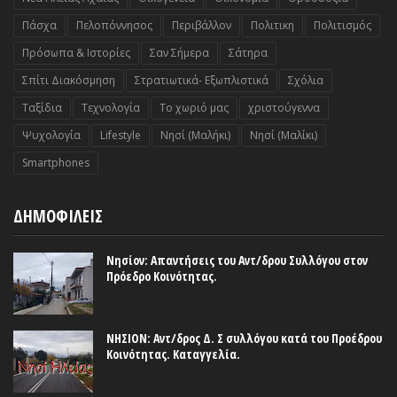
Πάσχα
Πελοπόννησος
Περιβάλλον
Πολιτικη
Πολιτισμός
Πρόσωπα & Ιστορίες
Σαν Σήμερα
Σάτηρα
Σπίτι Διακόσμηση
Στρατιωτικά- Εξωπλιστικά
Σχόλια
Ταξίδια
Τεχνολογία
Το χωριό μας
χριστούγεννα
Ψυχολογία
Lifestyle
Nησί (Μαλήκι)
Nησί (Μαλίκι)
Smartphones
ΔΗΜΟΦΙΛΕΙΣ
Νησίον: Απαντήσεις του Αντ/δρου Συλλόγου στον
Πρόεδρο Κοινότητας.
ΝΗΣΙΟΝ: Αντ/δρος Δ. Σ συλλόγου κατά του Προέδρου
Κοινότητας. Καταγγελία.