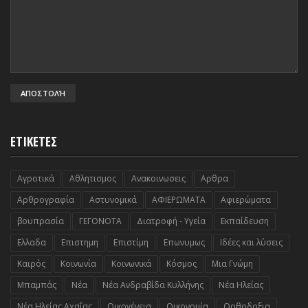
ΕΤΙΚΕΤΕΣ
Αγροτικά
Αθλητισμος
Ανακοινωσεις
Αρθρα
Αρθρογραφία
Αστυνομικά
ΑΦΙΕΡΩΜΑΤΑ
Αφιερώματα
βουπρασία
ΓΕΓΟΝΟΤΑ
Διατροφή - Υγεία
Εκπαίδευση
Ελλαδα
Επιστημη
Επιστίμη
Επωνυμως
Ιδέες και λύσεις
Καιρός
Κοινωνία
Κοινωνικά
Κόσμος
Μια Γνώμη
Μπαμπάς
Νέα
Νέα Ανδραβίδα Κυλλήνης
Νέα Ηλείας
Νέα Ηλείας Αχαΐας
Οικογένεια
Οικονομία
Ορθοδοξια