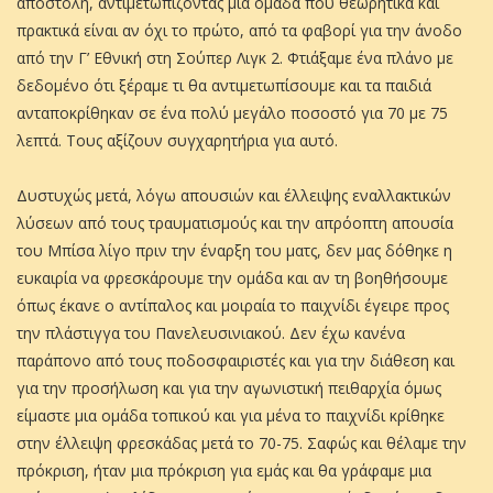
αποστολή, αντιμετωπίζοντας μια ομάδα που θεωρητικά και
πρακτικά είναι αν όχι το πρώτο, από τα φαβορί για την άνοδο
από την Γ’ Εθνική στη Σούπερ Λιγκ 2. Φτιάξαμε ένα πλάνο με
δεδομένο ότι ξέραμε τι θα αντιμετωπίσουμε και τα παιδιά
ανταποκρίθηκαν σε ένα πολύ μεγάλο ποσοστό για 70 με 75
λεπτά. Τους αξίζουν συγχαρητήρια για αυτό.
Δυστυχώς μετά, λόγω απουσιών και έλλειψης εναλλακτικών
λύσεων από τους τραυματισμούς και την απρόοπτη απουσία
του Μπίσα λίγο πριν την έναρξη του ματς, δεν μας δόθηκε η
ευκαιρία να φρεσκάρουμε την ομάδα και αν τη βοηθήσουμε
όπως έκανε ο αντίπαλος και μοιραία το παιχνίδι έγειρε προς
την πλάστιγγα του Πανελευσινιακού. Δεν έχω κανένα
παράπονο από τους ποδοσφαιριστές και για την διάθεση και
για την προσήλωση και για την αγωνιστική πειθαρχία όμως
είμαστε μια ομάδα τοπικού και για μένα το παιχνίδι κρίθηκε
στην έλλειψη φρεσκάδας μετά το 70-75. Σαφώς και θέλαμε την
πρόκριση, ήταν μια πρόκριση για εμάς και θα γράφαμε μια