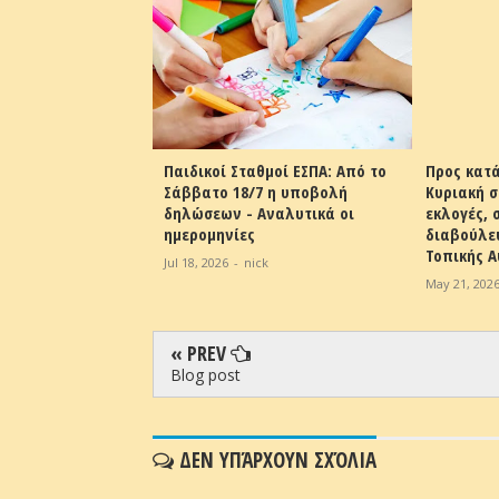
θμοί ΕΣΠΑ: Από το
Προς κατάργηση η δεύτερη
Τέλος επο
7 η υποβολή
Κυριακή στις αυτοδιοικητικές
αυτοκίνητ
Αναλυτικά οι
εκλογές, σε δημόσια
στην Ελλ
διαβούλευση ο Κώδικας
May 10, 202
Τοπικής Αυτοδιοίκησης
ck
May 21, 2026
-
nick
« PREV
Blog post
ΔΕΝ ΥΠΆΡΧΟΥΝ ΣΧΌΛΙΑ