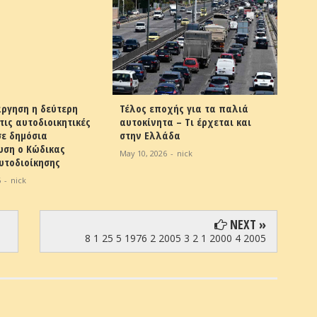
χής για τα παλιά
Tι αλλάζει με το νέο gov.gr για
Συναγε
α – Τι έρχεται και
ραντεβού, υπηρεσίες και
αυγά –
άδα
έγγραφα: «Κάνουμε το Δημόσιο
Υψηλέ
πιο παραγωγικό»
ουσιών
6
-
nick
φυτοφ
Feb 08, 2026
-
nick
Aug 27, 
NEXT »
8 1 25 5 1976 2 2005 3 2 1 2000 4 2005