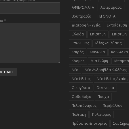
ΑΦΙΕΡΩΜΑΤΑ
Αφιερώματα
βουπρασία
ΓΕΓΟΝΟΤΑ
μα
*
Διατροφή - Υγεία
Εκπαίδευση
Ελλαδα
Επιστημη
Επιστίμη
Επωνυμως
Ιδέες και λύσεις
Καιρός
Κοινωνία
Κοινωνικά
Κόσμος
Μια Γνώμη
Μπαμπά
Νέα
Νέα Ανδραβίδα Κυλλήνης
Νέα Ηλείας
Νέα Ηλείας Αχαΐας
Οικογένεια
Οικονομία
Ορθοδοξια
Πάσχα
Πελοπόννησος
Περιβάλλον
Πολιτικη
Πολιτισμός
Πρόσωπα & Ιστορίες
Σαν Σήμε