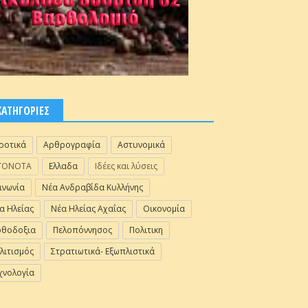
ΚΑΤΗΓΟΡΙΕΣ
ροτικά
Αρθρογραφία
Αστυνομικά
ΓΟΝΟΤΑ
Ελλαδα
Ιδέες και λύσεις
ινωνία
Νέα Ανδραβίδα Κυλλήνης
α Ηλείας
Νέα Ηλείας Αχαΐας
Οικονομία
θοδοξια
Πελοπόννησος
Πολιτικη
λιτισμός
Στρατιωτικά- Εξωπλιστικά
χνολογία