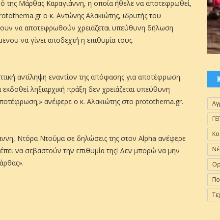
ό της Μάρθας Καραγιάννη, η οποία ήθελε να αποτεφρωθεί,
rotothema.gr ο κ. Αντώνης Αλακιώτης, ιδρυτής του
λουν να αποτεφρωθούν χρειάζεται υπεύθυνη δήλωση
νου να γίνει αποδεχτή η επιθυμία τους.
ηπτική αντίληψη εναντίον της απόφασης για αποτέφρωση.
να εκδοθεί ληξιαρχική πράξη δεν χρειάζεται υπεύθυνη
ποτέφρωση;» ανέφερε ο κ. Αλακιώτης στο protothema.gr.
Αγ
ΓΕ
Κο
άννη, Ντόρα Ντούμα σε δηλώσεις της στον Alpha ανέφερε
Νέ
ρέπει να σεβαστούν την επιθυμία της! Δεν μπορώ να μην
άρθας».
Ορ
Πο
Τε