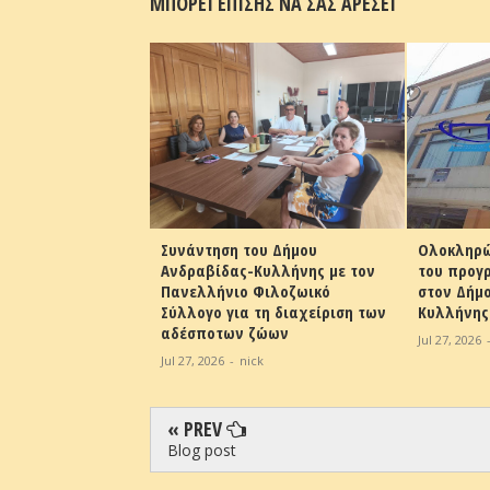
ΜΠΟΡΕΙ ΕΠΙΣΗΣ ΝΑ ΣΑΣ ΑΡΕΣΕΙ
Α 2026: Αναβίωση
Συνάντηση του Δήμου
Ολοκληρώθ
ν Ιππικών Αγώνων
Ανδραβίδας-Κυλλήνης με τον
του προγρ
δραβίδας
Πανελλήνιο Φιλοζωικό
στον Δήμο
Σύλλογο για τη διαχείριση των
Κυλλήνης
ck
αδέσποτων ζώων
Jul 27, 2026
-
Jul 27, 2026
-
nick
« PREV
Blog post