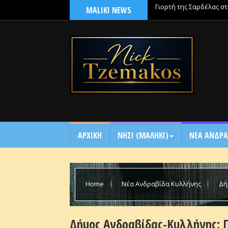
MALIKI NEWS
Γιορτή της Σαρδέλας σ
ΑΡΧΙΚΗ
NΗΣΙ (ΜΑΛΗΚΙ)
ΝΕΑ ΑΝΔΡΑ
Home
Νέα Ανδραβίδα Κυλλήνης
Δή
Βρεφονηπιακούς Σταθμούς
Δήμος Ανδραβίδας-Κυλλήνης: 