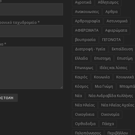
α
Αγροτικά
Αθλητισμος
Ανακοινωσεις
Αρθρα
Αρθρογραφία
Αστυνομικά
ρονικό ταχυδρομείο
*
ΑΦΙΕΡΩΜΑΤΑ
Αφιερώματα
βουπρασία
ΓΕΓΟΝΟΤΑ
μα
*
Διατροφή - Υγεία
Εκπαίδευση
Ελλαδα
Επιστημη
Επιστίμη
Επωνυμως
Ιδέες και λύσεις
Καιρός
Κοινωνία
Κοινωνικά
Κόσμος
Μια Γνώμη
Μπαμπά
Νέα
Νέα Ανδραβίδα Κυλλήνης
Νέα Ηλείας
Νέα Ηλείας Αχαΐας
Οικογένεια
Οικονομία
Ορθοδοξια
Πάσχα
Πελοπόννησος
Περιβάλλον