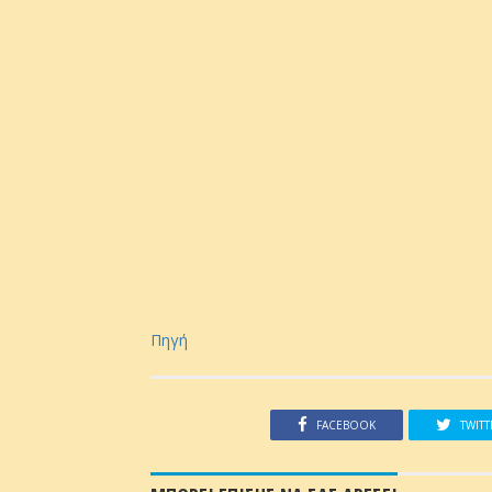
Πηγή
FACEBOOK
TWITT