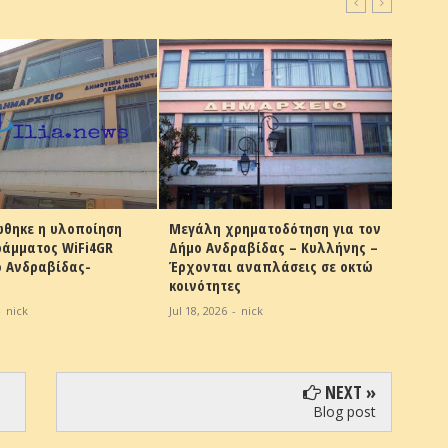
ηκε η υλοποίηση
Μεγάλη χρηματοδότηση για τον
Δημοσκ
άμματος WiFi4GR
Δήμο Ανδραβίδας – Κυλλήνης –
Ηλεία: 
 Ανδραβίδας-
Έρχονται αναπλάσεις σε οκτώ
Στην π
κοινότητες
Ανδραβ
nick
Jul 18, 2026
-
nick
Jul 13, 20
NEXT »
Blog post