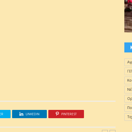
Αγ
ΓΕ
Κο
Νέ
Ορ
Πο
ER
LINKEDIN
PINTEREST
Τε