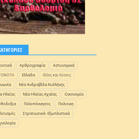
ΚΑΤΗΓΟΡΙΕΣ
ροτικά
Αρθρογραφία
Αστυνομικά
ΓΟΝΟΤΑ
Ελλαδα
Ιδέες και λύσεις
ινωνία
Νέα Ανδραβίδα Κυλλήνης
α Ηλείας
Νέα Ηλείας Αχαΐας
Οικονομία
θοδοξια
Πελοπόννησος
Πολιτικη
λιτισμός
Στρατιωτικά- Εξωπλιστικά
χνολογία