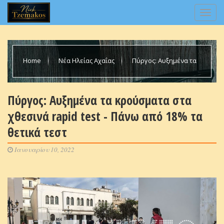
Home
Νέα Ηλείας Αχαΐας
Πύργος: Αυξημένα τα
κρούσματα στα χθεσινά rapid test - Πάνω από 18% τα θετικά
Πύργος: Αυξημένα τα κρούσματα στα
χθεσινά rapid test - Πάνω από 18% τα
τεστ
θετικά τεστ
Ιανουαρίου 10, 2022