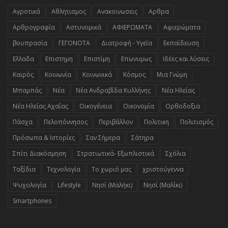
Αγροτικά
Αθλητισμος
Ανακοινωσεις
Αρθρα
Αρθρογραφία
Αστυνομικά
ΑΦΙΕΡΩΜΑΤΑ
Αφιερώματα
βουπρασία
ΓΕΓΟΝΟΤΑ
Διατροφή - Υγεία
Εκπαίδευση
Ελλαδα
Επιστημη
Επιστίμη
Επωνυμως
Ιδέες και λύσεις
Καιρός
Κοινωνία
Κοινωνικά
Κόσμος
Μια Γνώμη
Μπαμπάς
Νέα
Νέα Ανδραβίδα Κυλλήνης
Νέα Ηλείας
Νέα Ηλείας Αχαΐας
Οικογένεια
Οικονομία
Ορθοδοξια
Πάσχα
Πελοπόννησος
Περιβάλλον
Πολιτικη
Πολιτισμός
Πρόσωπα & Ιστορίες
Σαν Σήμερα
Σάτηρα
Σπίτι Διακόσμηση
Στρατιωτικά- Εξωπλιστικά
Σχόλια
Ταξίδια
Τεχνολογία
Το χωριό μας
χριστούγεννα
Ψυχολογία
Lifestyle
Nησί (Μαλήκι)
Nησί (Μαλίκι)
Smartphones