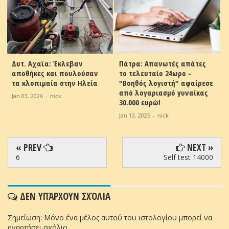
Πάτρα: Απανωτές απάτες
Ολυμπία Οδός: “Σπάει” το
το τελευταίο 24ωρο -
φράγμα του 70% η πρόοδος
"Βοηθός λογιστή" αφαίρεσε
στο Πάτρα – Πύργος
από λογαριασμό γυναίκας
Dec 18, 2024
-
nick
30.000 ευρώ!
Jan 13, 2025
-
nick
« PREV
NEXT »
6
Self test 14000
ΔΕΝ ΥΠΆΡΧΟΥΝ ΣΧΌΛΙΑ
Σημείωση: Μόνο ένα μέλος αυτού του ιστολογίου μπορεί να
αναρτήσει σχόλιο.