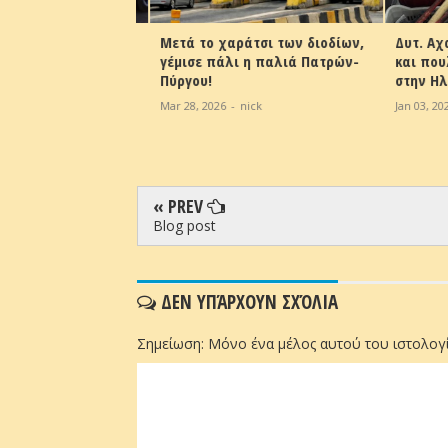
 δάσος της
Μετά το χαράτσι των διοδίων,
Δυτ. Αχα
 Βρέθηκαν
γέμισε πάλι η παλιά Πατρών-
και πουλ
στά από
Πύργου!
στην Ηλε
 – Στο σημείο
Mar 28, 2026
-
nick
Jan 03, 2026
τροδικαστής
ick
« PREV
Blog post
ΔΕΝ ΥΠΆΡΧΟΥΝ ΣΧΌΛΙΑ
Σημείωση: Μόνο ένα μέλος αυτού του ιστολογί