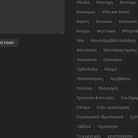
Ελλαδα
Επιστημη
Επιστίμη
Επωνυμως
Ιδέες και λύσεις
Καιρός
Κοινωνία
Κοινωνικά
Κόσμος
Μια Γνώμη
Μπαμπά
Νέα
Νέα Ανδραβίδα Κυλλήνης
Νέα Ηλείας
Νέα Ηλείας Αχαΐας
Οικογένεια
Οικονομία
Ορθοδοξια
Πάσχα
Πελοπόννησος
Περιβάλλον
Πολιτικη
Πολιτισμός
Πρόσωπα & Ιστορίες
Σαν Σήμε
Σάτηρα
Σπίτι Διακόσμηση
Στρατιωτικά- Εξωπλιστικά
Σχό
Ταξίδια
Τεχνολογία
Το χωριό μας
χριστούγεννα