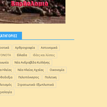
ΚΑΤΗΓΟΡΙΕΣ
ροτικά
Αρθρογραφία
Αστυνομικά
ΓΟΝΟΤΑ
Ελλαδα
Ιδέες και λύσεις
ινωνία
Νέα Ανδραβίδα Κυλλήνης
α Ηλείας
Νέα Ηλείας Αχαΐας
Οικονομία
θοδοξια
Πελοπόννησος
Πολιτικη
λιτισμός
Στρατιωτικά- Εξωπλιστικά
χνολογία