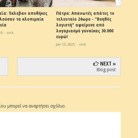
ϊα: Έκλεβαν αποθήκες
Πάτρα: Απανωτές απάτες το
Ολυμπί
ούσαν τα κλοπιμαία
τελευταίο 24ωρο - "Βοηθός
φράγμ
ία
λογιστή" αφαίρεσε από
Πάτρα
λογαριασμό γυναίκας 30.000
-
nick
Dec 18, 
ευρώ!
Jan 13, 2025
-
nick
NEXT »
Blog post
ου μπορεί να αναρτήσει σχόλιο.