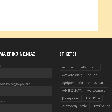
ΜΑ ΕΠΙΚΟΙΝΩΝΙΑΣ
ΕΤΙΚΕΤΕΣ
α
Αγροτικά
Αθλητισμος
Ανακοινωσεις
Αρθρα
Αρθρογραφία
Αστυνομικά
ρονικό ταχυδρομείο
*
ΑΦΙΕΡΩΜΑΤΑ
Αφιερώματα
βουπρασία
ΓΕΓΟΝΟΤΑ
μα
*
Διατροφή - Υγεία
Εκπαίδευση