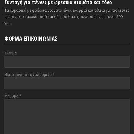
Συνταγή για πέννες με φρέσκια ντομάτα και τόνο
Τα ζυμαρικά με φρέσκια ντομάτα είναι ελαφριά και τέλεια για τις ζεστές
ημέρες του καλοκαιριού και σήμερα θα τις συνδυάσεις με τόνο. 500
γρ....
ΦΟΡΜΑ ΕΠΙΚΟΙΝΩΝΙΑΣ
Όνομα
Ηλεκτρονικό ταχυδρομείο
*
Μήνυμα
*