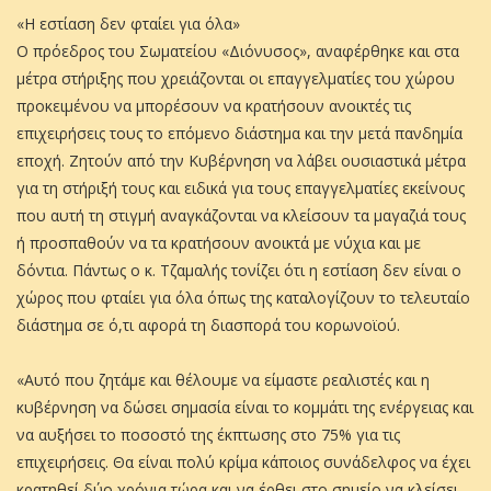
«Η εστίαση δεν φταίει για όλα»
Ο πρόεδρος του Σωματείου «Διόνυσος», αναφέρθηκε και στα
μέτρα στήριξης που χρειάζονται οι επαγγελματίες του χώρου
προκειμένου να μπορέσουν να κρατήσουν ανοικτές τις
επιχειρήσεις τους το επόμενο διάστημα και την μετά πανδημία
εποχή. Ζητούν από την Κυβέρνηση να λάβει ουσιαστικά μέτρα
για τη στήριξή τους και ειδικά για τους επαγγελματίες εκείνους
που αυτή τη στιγμή αναγκάζονται να κλείσουν τα μαγαζιά τους
ή προσπαθούν να τα κρατήσουν ανοικτά με νύχια και με
δόντια. Πάντως ο κ. Τζαμαλής τονίζει ότι η εστίαση δεν είναι ο
χώρος που φταίει για όλα όπως της καταλογίζουν το τελευταίο
διάστημα σε ό,τι αφορά τη διασπορά του κορωνοϊού.
«Αυτό που ζητάμε και θέλουμε να είμαστε ρεαλιστές και η
κυβέρνηση να δώσει σημασία είναι το κομμάτι της ενέργειας και
να αυξήσει το ποσοστό της έκπτωσης στο 75% για τις
επιχειρήσεις. Θα είναι πολύ κρίμα κάποιος συνάδελφος να έχει
κρατηθεί δύο χρόνια τώρα και να έρθει στο σημείο να κλείσει