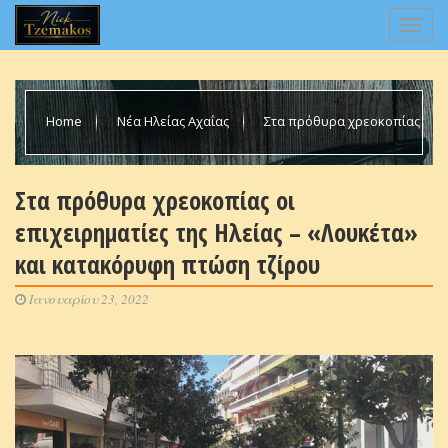
Home
Νέα Ηλείας Αχαΐας
Στα πρόθυρα χρεοκοπίας
οι επιχειρηματίες της Ηλείας – «Λουκέτα» και κατακόρυφη
Στα πρόθυρα χρεοκοπίας οι
επιχειρηματίες της Ηλείας – «Λουκέτα»
πτώση τζίρου
και κατακόρυφη πτώση τζίρου
Ιανουαρίου 23, 2022