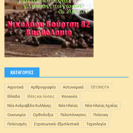
ΚΑΤΗΓΟΡΙΕΣ
Αγροτικά
Αρθρογραφία
Αστυνομικά
ΓΕΓΟΝΟΤΑ
Ελλαδα
Ιδέες και λύσεις
Κοινωνία
Νέα Ανδραβίδα Κυλλήνης
Νέα Ηλείας
Νέα Ηλείας Αχαΐας
Οικονομία
Ορθοδοξια
Πελοπόννησος
Πολιτικη
Πολιτισμός
Στρατιωτικά- Εξωπλιστικά
Τεχνολογία