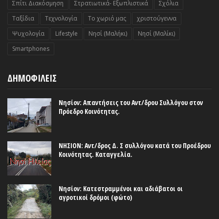
Σπίτι Διακόσμηση
Στρατιωτικά- Εξωπλιστικά
Σχόλια
Ταξίδια
Τεχνολογία
Το χωριό μας
χριστούγεννα
Ψυχολογία
Lifestyle
Nησί (Μαλήκι)
Nησί (Μαλίκι)
Smartphones
ΔΗΜΟΦΙΛΕΙΣ
Νησίον: Απαντήσεις του Αντ/δρου Συλλόγου στον
Πρόεδρο Κοινότητας.
ΝΗΣΙΟΝ: Αντ/δρος Δ. Σ συλλόγου κατά του Προέδρου
Κοινότητας. Καταγγελία.
Νησίον: Κατεστραμμένοι και αδιάβατοι οι
αγροτικοί δρόμοι (φώτο)