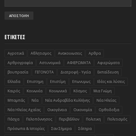
ΕΤΙΚΕΤΕΣ
Αγροτικά
Αθλητισμος
Ανακοινωσεις
Αρθρα
Αρθρογραφία
Αστυνομικά
ΑΦΙΕΡΩΜΑΤΑ
Αφιερώματα
βουπρασία
ΓΕΓΟΝΟΤΑ
Διατροφή - Υγεία
Εκπαίδευση
Ελλαδα
Επιστημη
Επιστίμη
Επωνυμως
Ιδέες και λύσεις
Καιρός
Κοινωνία
Κοινωνικά
Κόσμος
Μια Γνώμη
Μπαμπάς
Νέα
Νέα Ανδραβίδα Κυλλήνης
Νέα Ηλείας
Νέα Ηλείας Αχαΐας
Οικογένεια
Οικονομία
Ορθοδοξια
Πάσχα
Πελοπόννησος
Περιβάλλον
Πολιτικη
Πολιτισμός
Πρόσωπα & Ιστορίες
Σαν Σήμερα
Σάτηρα