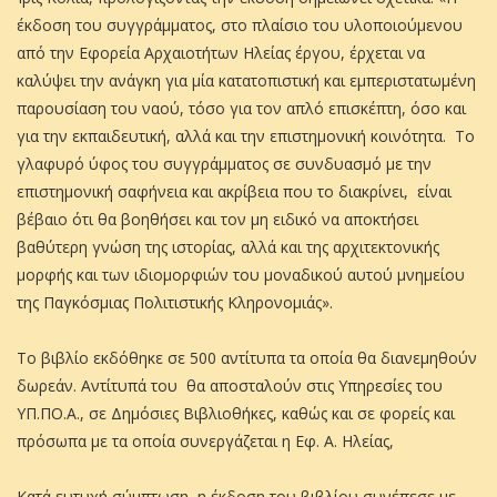
έκδοση του συγγράμματος, στο πλαίσιο του υλοποιούμενου
από την Εφορεία Αρχαιοτήτων Ηλείας έργου, έρχεται να
καλύψει την ανάγκη για μία κατατοπιστική και εμπεριστατωμένη
παρουσίαση του ναού, τόσο για τον απλό επισκέπτη, όσο και
για την εκπαιδευτική, αλλά και την επιστημονική κοινότητα. Το
γλαφυρό ύφος του συγγράμματος σε συνδυασμό με την
επιστημονική σαφήνεια και ακρίβεια που το διακρίνει, είναι
βέβαιο ότι θα βοηθήσει και τον μη ειδικό να αποκτήσει
βαθύτερη γνώση της ιστορίας, αλλά και της αρχιτεκτονικής
μορφής και των ιδιομορφιών του μοναδικού αυτού μνημείου
της Παγκόσμιας Πολιτιστικής Κληρονομιάς».
Το βιβλίο εκδόθηκε σε 500 αντίτυπα τα οποία θα διανεμηθούν
δωρεάν. Αντίτυπά του θα αποσταλούν στις Υπηρεσίες του
ΥΠ.ΠΟ.Α., σε Δημόσιες Βιβλιοθήκες, καθώς και σε φορείς και
πρόσωπα με τα οποία συνεργάζεται η Εφ. Α. Ηλείας,
Κατά ευτυχή σύμπτωση, η έκδοση του βιβλίου συνέπεσε με