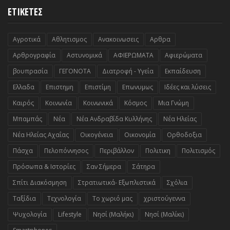
ΕΤΙΚΕΤΕΣ
Αγροτικά
Αθλητισμος
Ανακοινωσεις
Αρθρα
Αρθρογραφία
Αστυνομικά
ΑΦΙΕΡΩΜΑΤΑ
Αφιερώματα
βουπρασία
ΓΕΓΟΝΟΤΑ
Διατροφή - Υγεία
Εκπαίδευση
Ελλαδα
Επιστημη
Επιστίμη
Επωνυμως
Ιδέες και λύσεις
Καιρός
Κοινωνία
Κοινωνικά
Κόσμος
Μια Γνώμη
Μπαμπάς
Νέα
Νέα Ανδραβίδα Κυλλήνης
Νέα Ηλείας
Νέα Ηλείας Αχαΐας
Οικογένεια
Οικονομία
Ορθοδοξια
Πάσχα
Πελοπόννησος
Περιβάλλον
Πολιτικη
Πολιτισμός
Πρόσωπα & Ιστορίες
Σαν Σήμερα
Σάτηρα
Σπίτι Διακόσμηση
Στρατιωτικά- Εξωπλιστικά
Σχόλια
Ταξίδια
Τεχνολογία
Το χωριό μας
χριστούγεννα
Ψυχολογία
Lifestyle
Nησί (Μαλήκι)
Nησί (Μαλίκι)