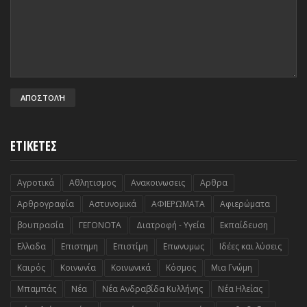
ΕΤΙΚΕΤΕΣ
Αγροτικά
Αθλητισμος
Ανακοινωσεις
Αρθρα
Αρθρογραφία
Αστυνομικά
ΑΦΙΕΡΩΜΑΤΑ
Αφιερώματα
βουπρασία
ΓΕΓΟΝΟΤΑ
Διατροφή - Υγεία
Εκπαίδευση
Ελλαδα
Επιστημη
Επιστίμη
Επωνυμως
Ιδέες και λύσεις
Καιρός
Κοινωνία
Κοινωνικά
Κόσμος
Μια Γνώμη
Μπαμπάς
Νέα
Νέα Ανδραβίδα Κυλλήνης
Νέα Ηλείας