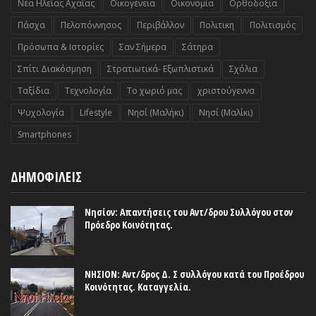
Νέα Ηλείας Αχαΐας
Οικογένεια
Οικονομία
Ορθοδοξια
Πάσχα
Πελοπόννησος
Περιβάλλον
Πολιτικη
Πολιτισμός
Πρόσωπα & Ιστορίες
Σαν Σήμερα
Σάτηρα
Σπίτι Διακόσμηση
Στρατιωτικά- Εξωπλιστικά
Σχόλια
Ταξίδια
Τεχνολογία
Το χωριό μας
χριστούγεννα
Ψυχολογία
Lifestyle
Nησί (Μαλήκι)
Nησί (Μαλίκι)
Smartphones
ΔΗΜΟΦΙΛΕΙΣ
Νησίον: Απαντήσεις του Αντ/δρου Συλλόγου στον
Πρόεδρο Κοινότητας.
ΝΗΣΙΟΝ: Αντ/δρος Δ. Σ συλλόγου κατά του Προέδρου
Κοινότητας. Καταγγελία.