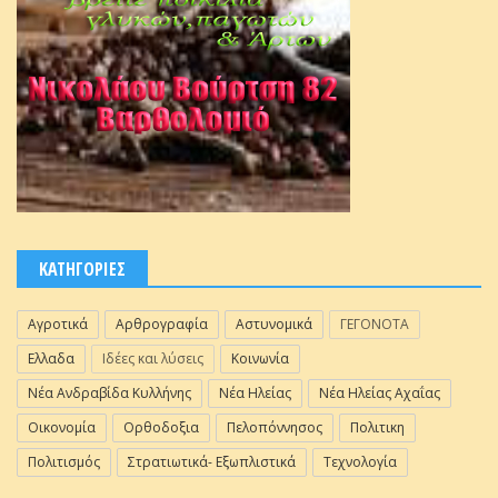
ΚΑΤΗΓΟΡΙΕΣ
Αγροτικά
Αρθρογραφία
Αστυνομικά
ΓΕΓΟΝΟΤΑ
Ελλαδα
Ιδέες και λύσεις
Κοινωνία
Νέα Ανδραβίδα Κυλλήνης
Νέα Ηλείας
Νέα Ηλείας Αχαΐας
Οικονομία
Ορθοδοξια
Πελοπόννησος
Πολιτικη
Πολιτισμός
Στρατιωτικά- Εξωπλιστικά
Τεχνολογία