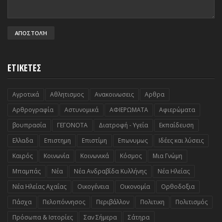
ΕΤΙΚΕΤΕΣ
Αγροτικά
Αθλητισμος
Ανακοινωσεις
Αρθρα
Αρθρογραφία
Αστυνομικά
ΑΦΙΕΡΩΜΑΤΑ
Αφιερώματα
βουπρασία
ΓΕΓΟΝΟΤΑ
Διατροφή - Υγεία
Εκπαίδευση
Ελλαδα
Επιστημη
Επιστίμη
Επωνυμως
Ιδέες και λύσεις
Καιρός
Κοινωνία
Κοινωνικά
Κόσμος
Μια Γνώμη
Μπαμπάς
Νέα
Νέα Ανδραβίδα Κυλλήνης
Νέα Ηλείας
Νέα Ηλείας Αχαΐας
Οικογένεια
Οικονομία
Ορθοδοξια
Πάσχα
Πελοπόννησος
Περιβάλλον
Πολιτικη
Πολιτισμός
Πρόσωπα & Ιστορίες
Σαν Σήμερα
Σάτηρα