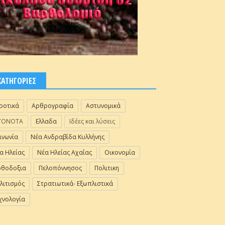
ΚΑΤΗΓΟΡΙΕΣ
ροτικά
Αρθρογραφία
Αστυνομικά
ΓΟΝΟΤΑ
Ελλαδα
Ιδέες και λύσεις
ινωνία
Νέα Ανδραβίδα Κυλλήνης
α Ηλείας
Νέα Ηλείας Αχαΐας
Οικονομία
θοδοξια
Πελοπόννησος
Πολιτικη
λιτισμός
Στρατιωτικά- Εξωπλιστικά
χνολογία