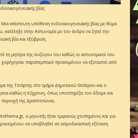
νδοοικογενειακής βίας
 Μια απίστευτη υπόθεση ενδοοικογενειακής βίας με θύμα
, κατέληξε στην Αστυνομία με τον άνδρα να ζητεί την
ειακή βία και εξύβριση.
πό τη μητέρα της συζύγου του καθώς οι αστυνομικοί του
υ χορήγησαν παραπεμπτικό προκειμένου να εξεταστεί από
α της Τετάρτης στο τμήμα Δημοτικού Θεάτρου και ο
εια καθώς η 62χρονη, όπως υποστηρίζει τον έδειρε και
ν περιοχή της Δραπετσώνας.
otothema.gr, o μηνυτής ήταν εμφανώς χτυπημένος και για
οκειμένου να υποβληθεί σε ιατροδικαστική εξέταση.