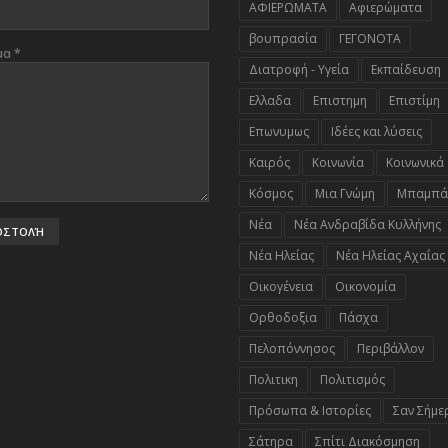
ΑΦΙΕΡΩΜΑΤΑ
Αφιερώματα
βουπρασία
ΓΕΓΟΝΟΤΑ
μα
*
Διατροφή - Υγεία
Εκπαίδευση
Ελλαδα
Επιστημη
Επιστίμη
Επωνυμως
Ιδέες και λύσεις
Καιρός
Κοινωνία
Κοινωνικά
Κόσμος
Μια Γνώμη
Μπαμπά
Νέα
Νέα Ανδραβίδα Κυλλήνης
Νέα Ηλείας
Νέα Ηλείας Αχαΐας
Οικογένεια
Οικονομία
Ορθοδοξια
Πάσχα
Πελοπόννησος
Περιβάλλον
Πολιτικη
Πολιτισμός
Πρόσωπα & Ιστορίες
Σαν Σήμε
Σάτηρα
Σπίτι Διακόσμηση