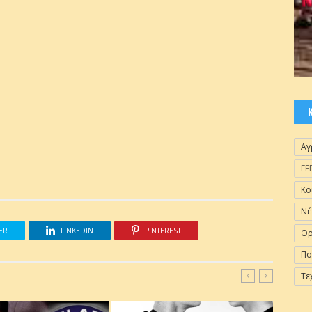
Αγ
ΓΕ
Κο
Νέ
ER
LINKEDIN
PINTEREST
Ορ
Πο
Τε