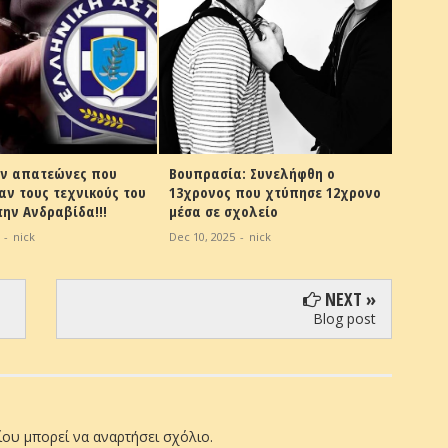
α: Συνελήφθη ο
Ηλεία:Αστυνομικά Νέα
 που χτύπησε 12χρονο
Aug 31, 2025
-
nick
χολείο
5
-
nick
NEXT »
Blog post
ου μπορεί να αναρτήσει σχόλιο.