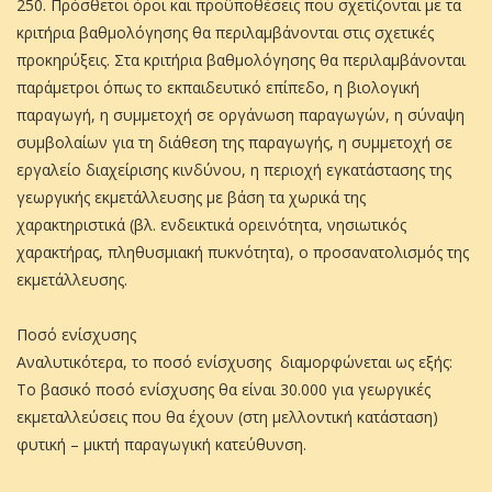
250. Πρόσθετοι όροι και προϋποθέσεις που σχετίζονται µε τα
κριτήρια βαθµολόγησης θα περιλαµβάνονται στις σχετικές
προκηρύξεις. Στα κριτήρια βαθµολόγησης θα περιλαµβάνονται
παράµετροι όπως το εκπαιδευτικό επίπεδο, η βιολογική
παραγωγή, η συµµετοχή σε οργάνωση παραγωγών, η σύναψη
συµβολαίων για τη διάθεση της παραγωγής, η συµµετοχή σε
εργαλείο διαχείρισης κινδύνου, η περιοχή εγκατάστασης της
γεωργικής εκµετάλλευσης µε βάση τα χωρικά της
χαρακτηριστικά (βλ. ενδεικτικά ορεινότητα, νησιωτικός
χαρακτήρας, πληθυσµιακή πυκνότητα), ο προσανατολισµός της
εκµετάλλευσης.
Ποσό ενίσχυσης
Αναλυτικότερα, το ποσό ενίσχυσης διαµορφώνεται ως εξής:
Το βασικό ποσό ενίσχυσης θα είναι 30.000 για γεωργικές
εκµεταλλεύσεις που θα έχουν (στη µελλοντική κατάσταση)
φυτική – µικτή παραγωγική κατεύθυνση.