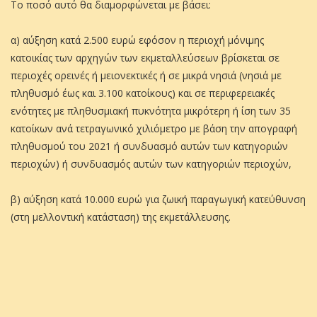
Το ποσό αυτό θα διαµορφώνεται με βάσει:
α) αύξηση κατά 2.500 ευρώ εφόσον η περιοχή µόνιµης
κατοικίας των αρχηγών των εκµεταλλεύσεων βρίσκεται σε
περιοχές ορεινές ή µειονεκτικές ή σε µικρά νησιά (νησιά µε
πληθυσµό έως και 3.100 κατοίκους) και σε περιφερειακές
ενότητες µε πληθυσµιακή πυκνότητα µικρότερη ή ίση των 35
κατοίκων ανά τετραγωνικό χιλιόµετρο µε βάση την απογραφή
πληθυσµού του 2021 ή συνδυασµό αυτών των κατηγοριών
περιοχών) ή συνδυασµός αυτών των κατηγοριών περιοχών,
β) αύξηση κατά 10.000 ευρώ για ζωική παραγωγική κατεύθυνση
(στη µελλοντική κατάσταση) της εκµετάλλευσης.