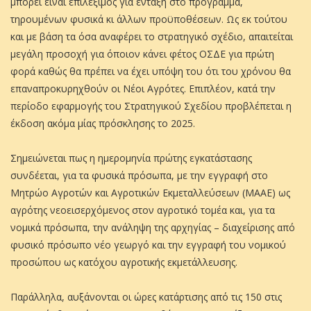
µπορεί είναι επιλέξιµος για ένταξη στο πρόγραµµα,
τηρουµένων φυσικά κι άλλων προϋποθέσεων. Ως εκ τούτου
και µε βάση τα όσα αναφέρει το στρατηγικό σχέδιο, απαιτείται
µεγάλη προσοχή για όποιον κάνει φέτος ΟΣΔΕ για πρώτη
φορά καθώς θα πρέπει να έχει υπόψη του ότι του χρόνου θα
επαναπροκυρηχθούν οι Νέοι Αγρότες. Επιπλέον, κατά την
περίοδο εφαρµογής του Στρατηγικού Σχεδίου προβλέπεται η
έκδοση ακόµα µίας πρόσκλησης το 2025.
Σηµειώνεται πως η ηµεροµηνία πρώτης εγκατάστασης
συνδέεται, για τα φυσικά πρόσωπα, µε την εγγραφή στο
Μητρώο Αγροτών και Αγροτικών Εκµεταλλεύσεων (ΜΑΑΕ) ως
αγρότης νεοεισερχόµενος στον αγροτικό τοµέα και, για τα
νοµικά πρόσωπα, την ανάληψη της αρχηγίας – διαχείρισης από
φυσικό πρόσωπο νέο γεωργό και την εγγραφή του νοµικού
προσώπου ως κατόχου αγροτικής εκµετάλλευσης.
Παράλληλα, αυξάνονται οι ώρες κατάρτισης από τις 150 στις