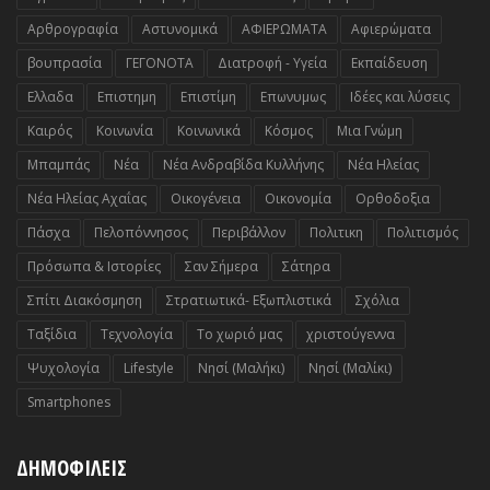
Αρθρογραφία
Αστυνομικά
ΑΦΙΕΡΩΜΑΤΑ
Αφιερώματα
βουπρασία
ΓΕΓΟΝΟΤΑ
Διατροφή - Υγεία
Εκπαίδευση
Ελλαδα
Επιστημη
Επιστίμη
Επωνυμως
Ιδέες και λύσεις
Καιρός
Κοινωνία
Κοινωνικά
Κόσμος
Μια Γνώμη
Μπαμπάς
Νέα
Νέα Ανδραβίδα Κυλλήνης
Νέα Ηλείας
Νέα Ηλείας Αχαΐας
Οικογένεια
Οικονομία
Ορθοδοξια
Πάσχα
Πελοπόννησος
Περιβάλλον
Πολιτικη
Πολιτισμός
Πρόσωπα & Ιστορίες
Σαν Σήμερα
Σάτηρα
Σπίτι Διακόσμηση
Στρατιωτικά- Εξωπλιστικά
Σχόλια
Ταξίδια
Τεχνολογία
Το χωριό μας
χριστούγεννα
Ψυχολογία
Lifestyle
Nησί (Μαλήκι)
Nησί (Μαλίκι)
Smartphones
ΔΗΜΟΦΙΛΕΙΣ