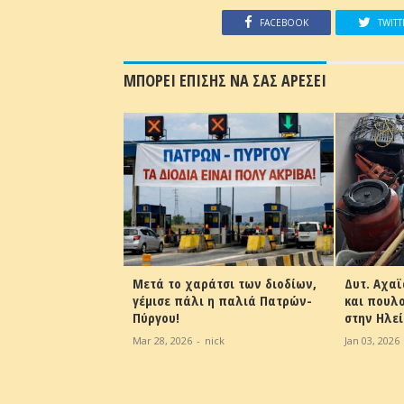
FACEBOOK
TWITT
ΜΠΟΡΕΙ ΕΠΙΣΗΣ ΝΑ ΣΑΣ ΑΡΕΣΕΙ
 δάσος της
Μετά το χαράτσι των διοδίων,
Δυτ. Αχα
 Βρέθηκαν
γέμισε πάλι η παλιά Πατρών-
και πουλ
στά από
Πύργου!
στην Ηλε
 – Στο σημείο
Mar 28, 2026
-
nick
Jan 03, 2026
τροδικαστής
ick