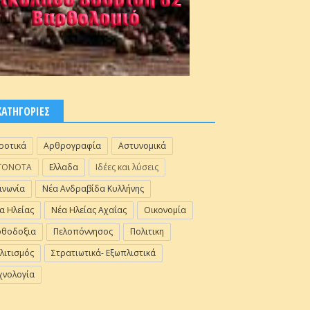
ΚΑΤΗΓΟΡΙΕΣ
ροτικά
Αρθρογραφία
Αστυνομικά
ΓΟΝΟΤΑ
Ελλαδα
Ιδέες και λύσεις
ινωνία
Νέα Ανδραβίδα Κυλλήνης
α Ηλείας
Νέα Ηλείας Αχαΐας
Οικονομία
θοδοξια
Πελοπόννησος
Πολιτικη
λιτισμός
Στρατιωτικά- Εξωπλιστικά
χνολογία