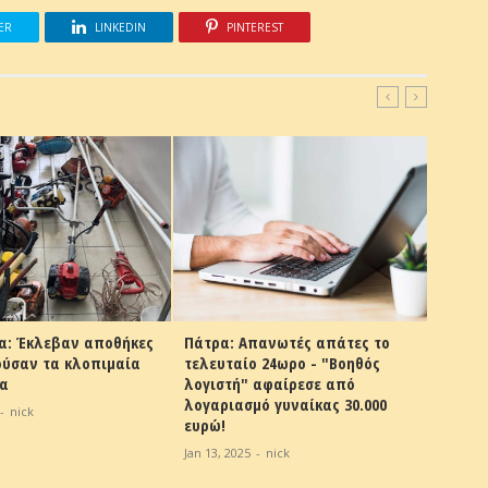
ER
LINKEDIN
PINTEREST
ϊα: Έκλεβαν αποθήκες
Πάτρα: Απανωτές απάτες το
Ολυμπί
ούσαν τα κλοπιμαία
τελευταίο 24ωρο - "Βοηθός
φράγμ
ία
λογιστή" αφαίρεσε από
Πάτρα
λογαριασμό γυναίκας 30.000
-
nick
Dec 18, 
ευρώ!
Jan 13, 2025
-
nick