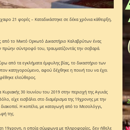
χαιρο 21 φορές – Καταδικάστηκε σε δέκα χρόνια κάθειρξη,
ες από το Μικτό Ορκωτό Δικαστήριο Καλαβρύτων ένας
ην πρώην σύντροφό του, τραυματίζοντάς την σοβαρά.
γύρω από τα εγκλήματα έμφυλης βίας, το δικαστήριο των
στον κατηγορούμενο, αφού δέχθηκε η ποινή του να έχει
αφέθηκε ελεύθερος.
 Κυριακής 30 Ιουνίου του 2019 στην περιοχή της Αγυιάς
όλο, είχε εισβάλει στο διαμέρισμα της 19χρονης με την
 διακοπεί. Η κοπέλα, με καταγωγή από το Μεσολόγγι,
λφή της.
 τη 19χρονη, η οποία σύμφωνα με πληροφορίες, δεν ήθελε