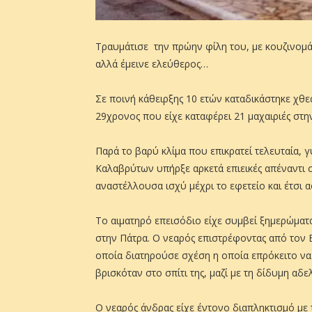
Τραυμάτισε την πρώην φίλη του, με κουζινομά
αλλά έμεινε ελεύθερος…
Σε ποινή κάθειρξης 10 ετών καταδικάστηκε χθ
29χρονος που είχε καταφέρει 21 μαχαιριές στ
Παρά το βαρύ κλίμα που επικρατεί τελευταία, 
Καλαβρύτων υπήρξε αρκετά επιεικές απέναντι 
αναστέλλουσα ισχύ μέχρι το εφετείο και έτσι 
Το αιματηρό επεισόδιο είχε συμβεί ξημερώματα
στην Πάτρα. Ο νεαρός επιστρέφοντας από τον Β
οποία διατηρούσε σχέση η οποία επρόκειτο να
βρισκόταν στο σπίτι της, μαζί με τη δίδυμη αδε
Ο νεαρός άνδρας είχε έντονο διαπληκτισμό με