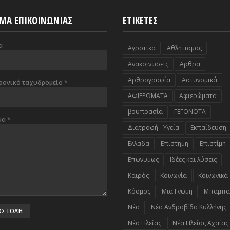
ΜΑ ΕΠΙΚΟΙΝΩΝΙΑΣ
ΕΤΙΚΕΤΕΣ
α
Αγροτικά
Αθλητισμος
Ανακοινωσεις
Αρθρα
Αρθρογραφία
Αστυνομικά
ρονικό ταχυδρομείο
*
ΑΦΙΕΡΩΜΑΤΑ
Αφιερώματα
βουπρασία
ΓΕΓΟΝΟΤΑ
μα
*
Διατροφή - Υγεία
Εκπαίδευση
Ελλαδα
Επιστημη
Επιστίμη
Επωνυμως
Ιδέες και λύσεις
Καιρός
Κοινωνία
Κοινωνικά
Κόσμος
Μια Γνώμη
Μπαμπά
Νέα
Νέα Ανδραβίδα Κυλλήνης
Νέα Ηλείας
Νέα Ηλείας Αχαΐας