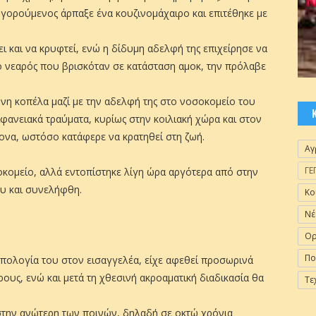
ηγορούμενος άρπαξε ένα κουζινομάχαιρο και επιτέθηκε με
 και να κρυφτεί, ενώ η δίδυμη αδελφή της επιχείρησε να
ο νεαρός που βρισκόταν σε κατάσταση αμοκ, την πρόλαβε
ρονη κοπέλα μαζί με την αδελφή της στο νοσοκομείο του
ιφανειακά τραύματα, κυρίως στην κοιλιακή χώρα και στον
ονα, ωστόσο κατάφερε να κρατηθεί στη ζωή.
Αγ
ΓΕ
οκομείο, αλλά εντοπίστηκε λίγη ώρα αργότερα από στην
ου και συνελήφθη.
Κο
Νέ
Ορ
Πο
απολογία του στον εισαγγελέα, είχε αφεθεί προσωρινά
ους, ενώ και μετά τη χθεσινή ακροαματική διαδικασία θα
Τε
στην ανώτερη των ποινών, δηλαδή σε οκτώ χρόνια