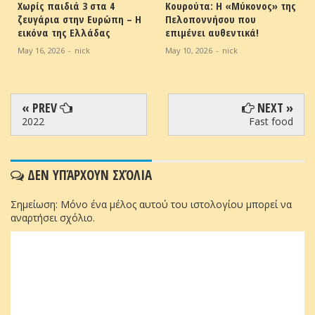
Χωρίς παιδιά 3 στα 4
Κουρούτα: Η «Μύκονος» της
ο
ζευγάρια στην Ευρώπη – Η
Πελοποννήσου που
εικόνα της Ελλάδας
επιμένει αυθεντικά!
May 16, 2026
-
nick
May 10, 2026
-
nick
« PREV
NEXT »
2022
Fast food
ΔΕΝ ΥΠΆΡΧΟΥΝ ΣΧΌΛΙΑ
Σημείωση: Μόνο ένα μέλος αυτού του ιστολογίου μπορεί να
αναρτήσει σχόλιο.