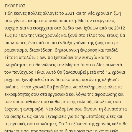
ΣΚΟΡΠΙΟΣ
Ήδη έκανες πολλές αλλαγές το 2021 και τη νέα χρονιά η ζωή
σου γίνεται ακόμα πιο συναρπαστική. Με τον ευεργετικό,
τυχερό Δία να εισέρχεται στο ζώδιο των Ιχθύων από τις 28/12
έως τις 10/5 της νέας χρονιάς και ξανά στο τέλος του έτους, θα
απολαύσεις ένα από τα πιο ένδοξα χρόνια της ζωής σου με
ρομαντισμό, διασκέδαση, δημιουργική έκφραση και παιδιά.
Τίποτα απολύτως δεν θα ξεπεράσει την ευτυχία και την
πληρότητα που θα νιώσεις τον Μάρτιο όπου ο Δίας συναντά
τον πανίσχυρο Ήλιο. Αυτό θα ξανασυμβεί μετά από 12 χρόνια
μέχρι να ξαναβρεθεί στον 5ο οίκο σου, αυτόν της αληθινής
αγάπης. Η νέα χρονιά θα βοηθήσει να ολοκληρώσεις όλες τις
εκκρεμότητες σου στα εργασιακά και λόγω της αφοσίωσης και
των προσπαθειών σου καθώς και της σκληρής δουλειάς σου
έρχεται η ανταμοιβή. Νέα δεδομένα σου δίνουν τη δυνατότητα
να διαπρέψεις και να ξεχωρίσεις για τις πρωτοπόρες ιδέες και
τις ηγετικές σου ικανότητες. Το 2ο εξάμηνο της χρονιάς καλό θα
ήταν να είσαι προσεκτική με τη διαχείριση των οικονομικών