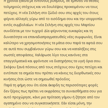
Η χρονιά ξεκινά με έντονους ρυθμούς, σε εμπνέει να θέσεις
τολμηρούς στόχους και να δουλέψεις προκειμένου να τους
πετύχεις. Η νέα Σελήνη στο ζώδιό σου στις αρχές του έτους
φέρνει αλλαγές γύρω από το εισόδημα σου και την ισορροπία
εντός συμβολαίων. Η νέα Σελήνη στις αρχές του Μαρτίου
συνδέεται με τον τυχερό Δία φέρνοντας ευκαιρίες και τη
δυνατότητα να επαναδιαπραγματευθείς νέες συμφωνίες. Είναι
καλύτερο να χρησιμοποιήσεις τα μάτια σου παρά τα αφτιά σου
σε αυτά που συμβαίνουν γύρω σου και να καταλήξεις στις
σωστές αποφάσεις. Χαλάρωσε λίγο τους κανόνες στα
επαγγελματικά και φρόντισε να διατηρήσεις τα υγιή όρια σου.
Σκέψου ξανά πόσους από τους στόχους σου έχεις πετύχει και
εντόπισε τα σημεία που πρέπει να κάνεις τις διορθωτικές σου
κινήσεις έτσι ώστε να σημειωθεί πρόοδος.
Παρά τη φήμη σου ότι είσαι άκαρδη τις περισσότερες φορές
δεν ξέρεις πως πρέπει να εκφράσεις τα συναισθήματα σου για
αυτό προχώρησε, κάνε μια πρόταση γάμου ή ζήτησε από τον
αγαπημένο σου να συγκατοικήσετε. Εάν είσαι μόνη, την