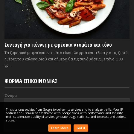
Συνταγή για πέννες με φρέσκια ντομάτα και τόνο
Τα ζυμαρικά με φρέσκια ντομάτα είναι ελαφριά και τέλεια για τις ζεστές
ημέρες του καλοκαιριού και σήμερα θα τις συνδυάσεις με τόνο. 500
γρ....
ΦΟΡΜΑ ΕΠΙΚΟΙΝΩΝΙΑΣ
Όνομα
This site uses cookies from Google to deliver its services and to analyze traffic. Your IP
address and user-agent are shared with Google along with performance and security
metrics to ensure quality of service, generate usage statistics, and to detect and address
Ηλεκτρονικό ταχυδρομείο
*
abuse.
Learn More
Got it