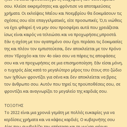
σου. Κλείσε εκκρεμότητες και φρόντισε να αποταμιεύσεις
χρήματα. Οι εκλείψεις Μαΐου και Νοεμβρίου θα δοκιμάσουν τις
σχέσεις σου είτε επαγγελματικές, είτε προσωπικές. Ό,τι νιώθεις
να έχει φθαρεί ή να μην σου προσφέρει αυτά που χρειάζεσαι
ίσως είναι καιρός να τελειώσει και να προχωρήσεις μπροστά.
Εάν η σχέση με τον αγαπημένο σου έχει περάσει τις δοκιμασίες
της και πλέον τον εμπιστεύεσαι, δεν αποκλείεται με τον Κρόνο
στον Υδροχόο και τον 4ο οίκο σου να πάρεις τις αποφάσεις
σου και να προχωρήσεις σε μια επισημοποίηση. Εάν είσαι μόνη,
ο τυχερός Δίας κατά το μεγαλύτερο μέρος του έτους στο ζώδιο
των Ιχθύων φροντίζει για σένα και δεν αποκλείεται να βρεις
τον άνθρωπο σου. Αυτόν που τηρεί τις προϋποθέσεις σου, σε
φροντίζει και αναγνωρίζει το μεγαλείο της καρδιάς σου.
ΤΟΞΟΤΗΣ
Το 2022 είναι μια χρονιά γεμάτη με πολλές ευκαιρίες για να
κερδίσεις χρήματα και να κάψεις καρδιές. Ο κυβερνήτης σου
Δίας που συμβολίζει την επέκταση και τη γνώση φέρνει