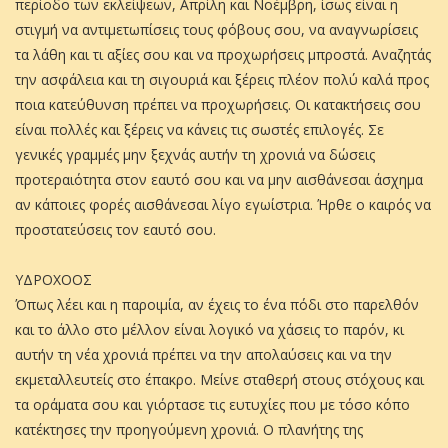
περίοδο των εκλείψεων, Απρίλη και Νοέμβρη, ίσως είναι η
στιγμή να αντιμετωπίσεις τους φόβους σου, να αναγνωρίσεις
τα λάθη και τι αξίες σου και να προχωρήσεις μπροστά. Αναζητάς
την ασφάλεια και τη σιγουριά και ξέρεις πλέον πολύ καλά προς
ποια κατεύθυνση πρέπει να προχωρήσεις. Οι κατακτήσεις σου
είναι πολλές και ξέρεις να κάνεις τις σωστές επιλογές. Σε
γενικές γραμμές μην ξεχνάς αυτήν τη χρονιά να δώσεις
προτεραιότητα στον εαυτό σου και να μην αισθάνεσαι άσχημα
αν κάποιες φορές αισθάνεσαι λίγο εγωίστρια. Ήρθε ο καιρός να
προστατεύσεις τον εαυτό σου.
ΥΔΡΟΧΟΟΣ
Όπως λέει και η παροιμία, αν έχεις το ένα πόδι στο παρελθόν
και το άλλο στο μέλλον είναι λογικό να χάσεις το παρόν, κι
αυτήν τη νέα χρονιά πρέπει να την απολαύσεις και να την
εκμεταλλευτείς στο έπακρο. Μείνε σταθερή στους στόχους και
τα οράματα σου και γιόρτασε τις ευτυχίες που με τόσο κόπο
κατέκτησες την προηγούμενη χρονιά. Ο πλανήτης της