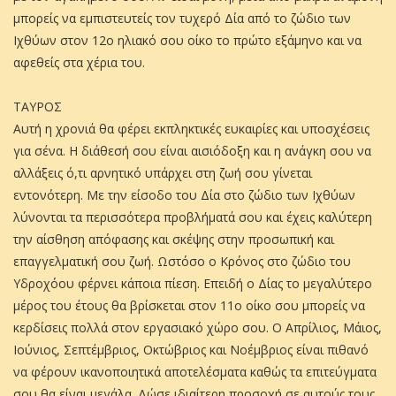
μπορείς να εμπιστευτείς τον τυχερό Δία από το ζώδιο των
Ιχθύων στον 12ο ηλιακό σου οίκο το πρώτο εξάμηνο και να
αφεθείς στα χέρια του.
ΤΑΥΡΟΣ
Αυτή η χρονιά θα φέρει εκπληκτικές ευκαιρίες και υποσχέσεις
για σένα. Η διάθεσή σου είναι αισιόδοξη και η ανάγκη σου να
αλλάξεις ό,τι αρνητικό υπάρχει στη ζωή σου γίνεται
εντονότερη. Με την είσοδο του Δία στο ζώδιο των Ιχθύων
λύνονται τα περισσότερα προβλήματά σου και έχεις καλύτερη
την αίσθηση απόφασης και σκέψης στην προσωπική και
επαγγελματική σου ζωή. Ωστόσο ο Κρόνος στο ζώδιο του
Υδροχόου φέρνει κάποια πίεση. Επειδή ο Δίας το μεγαλύτερο
μέρος του έτους θα βρίσκεται στον 11ο οίκο σου μπορείς να
κερδίσεις πολλά στον εργασιακό χώρο σου. Ο Απρίλιος, Μάιος,
Ιούνιος, Σεπτέμβριος, Οκτώβριος και Νοέμβριος είναι πιθανό
να φέρουν ικανοποιητικά αποτελέσματα καθώς τα επιτεύγματα
σου θα είναι μεγάλα. Δώσε ιδιαίτερη προσοχή σε αυτούς τους