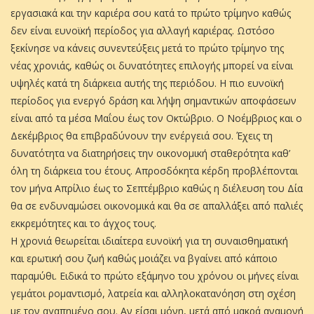
εργασιακά και την καριέρα σου κατά το πρώτο τρίμηνο καθώς
δεν είναι ευνοϊκή περίοδος για αλλαγή καριέρας. Ωστόσο
ξεκίνησε να κάνεις συνεντεύξεις μετά το πρώτο τρίμηνο της
νέας χρονιάς, καθώς οι δυνατότητες επιλογής μπορεί να είναι
υψηλές κατά τη διάρκεια αυτής της περιόδου. Η πιο ευνοϊκή
περίοδος για ενεργό δράση και λήψη σημαντικών αποφάσεων
είναι από τα μέσα Μαΐου έως τον Οκτώβριο. Ο Νοέμβριος και ο
Δεκέμβριος θα επιβραδύνουν την ενέργειά σου. Έχεις τη
δυνατότητα να διατηρήσεις την οικονομική σταθερότητα καθ’
όλη τη διάρκεια του έτους. Απροσδόκητα κέρδη προβλέπονται
τον μήνα Απρίλιο έως το Σεπτέμβριο καθώς η διέλευση του Δία
θα σε ενδυναμώσει οικονομικά και θα σε απαλλάξει από παλιές
εκκρεμότητες και το άγχος τους.
Η χρονιά θεωρείται ιδιαίτερα ευνοϊκή για τη συναισθηματική
και ερωτική σου ζωή καθώς μοιάζει να βγαίνει από κάποιο
παραμύθι. Ειδικά το πρώτο εξάμηνο του χρόνου οι μήνες είναι
γεμάτοι ρομαντισμό, λατρεία και αλληλοκατανόηση στη σχέση
με τον αγαπημένο σου. Αν είσαι μόνη, μετά από μακρά αναμονή