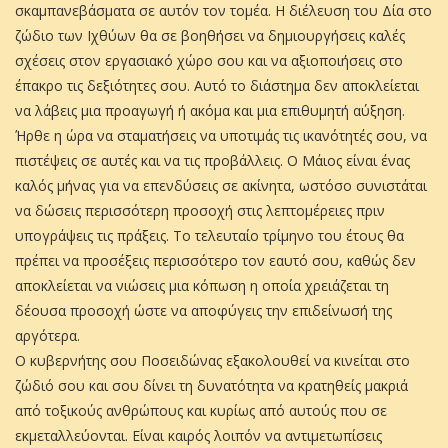
σκαμπανεβάσματα σε αυτόν τον τομέα. Η διέλευση του Δία στο
ζώδιο των Ιχθύων θα σε βοηθήσει να δημιουργήσεις καλές
σχέσεις στον εργασιακό χώρο σου και να αξιοποιήσεις στο
έπακρο τις δεξιότητες σου. Αυτό το διάστημα δεν αποκλείεται
να λάβεις μια προαγωγή ή ακόμα και μια επιθυμητή αύξηση.
Ήρθε η ώρα να σταματήσεις να υποτιμάς τις ικανότητές σου, να
πιστέψεις σε αυτές και να τις προβάλλεις. Ο Μάιος είναι ένας
καλός μήνας για να επενδύσεις σε ακίνητα, ωστόσο συνιστάται
να δώσεις περισσότερη προσοχή στις λεπτομέρειες πριν
υπογράψεις τις πράξεις. Το τελευταίο τρίμηνο του έτους θα
πρέπει να προσέξεις περισσότερο τον εαυτό σου, καθώς δεν
αποκλείεται να νιώσεις μια κόπωση η οποία χρειάζεται τη
δέουσα προσοχή ώστε να αποφύγεις την επιδείνωσή της
αργότερα.
Ο κυβερνήτης σου Ποσειδώνας εξακολουθεί να κινείται στο
ζώδιό σου και σου δίνει τη δυνατότητα να κρατηθείς μακριά
από τοξικούς ανθρώπους και κυρίως από αυτούς που σε
εκμεταλλεύονται. Είναι καιρός λοιπόν να αντιμετωπίσεις