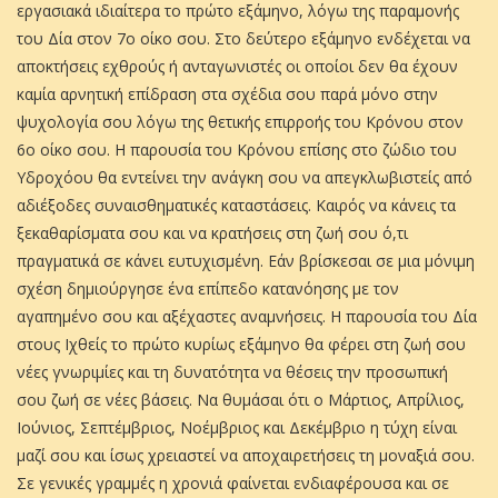
εργασιακά ιδιαίτερα το πρώτο εξάμηνο, λόγω της παραμονής
του Δία στον 7ο οίκο σου. Στο δεύτερο εξάμηνο ενδέχεται να
αποκτήσεις εχθρούς ή ανταγωνιστές οι οποίοι δεν θα έχουν
καμία αρνητική επίδραση στα σχέδια σου παρά μόνο στην
ψυχολογία σου λόγω της θετικής επιρροής του Κρόνου στον
6ο οίκο σου. Η παρουσία του Κρόνου επίσης στο ζώδιο του
Υδροχόου θα εντείνει την ανάγκη σου να απεγκλωβιστείς από
αδιέξοδες συναισθηματικές καταστάσεις. Καιρός να κάνεις τα
ξεκαθαρίσματα σου και να κρατήσεις στη ζωή σου ό,τι
πραγματικά σε κάνει ευτυχισμένη. Εάν βρίσκεσαι σε μια μόνιμη
σχέση δημιούργησε ένα επίπεδο κατανόησης με τον
αγαπημένο σου και αξέχαστες αναμνήσεις. Η παρουσία του Δία
στους Ιχθείς το πρώτο κυρίως εξάμηνο θα φέρει στη ζωή σου
νέες γνωριμίες και τη δυνατότητα να θέσεις την προσωπική
σου ζωή σε νέες βάσεις. Να θυμάσαι ότι ο Μάρτιος, Απρίλιος,
Ιούνιος, Σεπτέμβριος, Νοέμβριος και Δεκέμβριο η τύχη είναι
μαζί σου και ίσως χρειαστεί να αποχαιρετήσεις τη μοναξιά σου.
Σε γενικές γραμμές η χρονιά φαίνεται ενδιαφέρουσα και σε