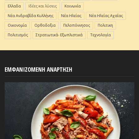
Ελλαδα
Ιδέες και λύσεις
Κοινωνία
Νέα Ανδραβίδα Κυλλήνης
Νέα Ηλείας
Νέα Ηλείας Αχαΐας
Οικονομία
Ορθοδοξια
Πελοπόννησος
Πολιτικη
Πολιτισμός
Στρατιωτικά- Εξωπλιστικά
Τεχνολογία
ΕΜΦΑΝΙΖΟΜΕΝΗ ΑΝΑΡΤΗΣΗ