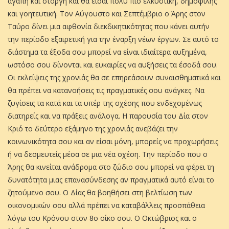
αγάπη και στοργή και θα είσαι πολύ πιο ελκυστική, δημοφιλής
και γοητευτική. Τον Αύγουστο και Σεπτέμβριο ο Άρης στον
Ταύρο δίνει μια αφθονία διεκδικητικότητας που κάνει αυτήν
την περίοδο εξαιρετική για την έναρξη νέων έργων. Σε αυτό το
διάστημα τα έξοδα σου μπορεί να είναι ιδιαίτερα αυξημένα,
ωστόσο σου δίνονται και ευκαιρίες να αυξήσεις τα έσοδά σου.
Οι εκλείψεις της χρονιάς θα σε επηρεάσουν συναισθηματικά και
θα πρέπει να κατανοήσεις τις πραγματικές σου ανάγκες. Να
ζυγίσεις τα κατά και τα υπέρ της σχέσης που ενδεχομένως
διατηρείς και να πράξεις ανάλογα. Η παρουσία του Δία στον
Κριό το δεύτερο εξάμηνο της χρονιάς ανεβάζει την
κοινωνικότητα σου και αν είσαι μόνη, μπορείς να προχωρήσεις
ή να δεσμευτείς μέσα σε μια νέα σχέση. Την περίοδο που ο
Άρης θα κινείται ανάδρομα στο ζώδιο σου μπορεί να φέρει τη
δυνατότητα μιας επανασύνδεσης αν πραγματικά αυτό είναι το
ζητούμενο σου. Ο Δίας θα βοηθήσει στη βελτίωση των
οικονομικών σου αλλά πρέπει να καταβάλλεις προσπάθεια
λόγω του Κρόνου στον 8ο οίκο σου. Ο Οκτώβριος και ο