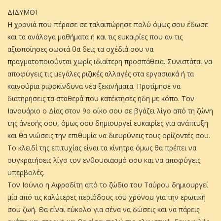
ΔΙΔΥΜΟΙ
Η χρονιά που πέρασε σε ταλαιπώρησε πολύ όμως σου έδωσε
και τα ανάλογα μαθήματα ή και τις ευκαιρίες που αν τις
αξιοποίησες σωστά θα δεις τα σχέδιά σου να
πραγματοποιούνται χωρίς ιδιαίτερη προσπάθεια. Συνιστάται να
αποφύγεις τις μεγάλες ριζικές αλλαγές στα εργασιακά ή τα
καινούρια ριψοκίνδυνα νέα ξεκινήματα. Προτίμησε να
διατηρήσεις τα σταθερά που κατέκτησες ήδη με κόπο. Τον
Ιανουάριο ο Δίας στον 9ο οίκο σου σε βγάζει λίγο από τη ζώνη
της άνεσής σου, όμως σου δημιουργεί ευκαιρίες για ανάπτυξη
και θα νιώσεις την επιθυμία να διευρύνεις τους ορίζοντές σου.
Το κλειδί της επιτυχίας είναι τα κίνητρα όμως θα πρέπει να
συγκρατήσεις λίγο τον ενθουσιασμό σου και να αποφύγεις
υπερβολές.
Τον Ιούνιο η Αφροδίτη από το ζώδιο του Ταύρου δημιουργεί
μία από τις καλύτερες περιόδους του χρόνου για την ερωτική
σου ζωή. Θα είναι εύκολο για σένα να δώσεις και να πάρεις