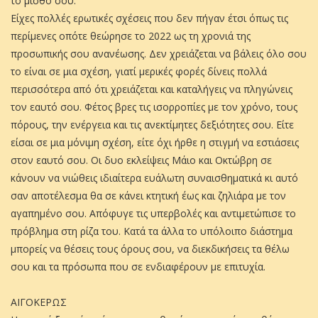
το μισθό σου.
Είχες πολλές ερωτικές σχέσεις που δεν πήγαν έτσι όπως τις
περίμενες οπότε θεώρησε το 2022 ως τη χρονιά της
προσωπικής σου ανανέωσης. Δεν χρειάζεται να βάλεις όλο σου
το είναι σε μια σχέση, γιατί μερικές φορές δίνεις πολλά
περισσότερα από ότι χρειάζεται και καταλήγεις να πληγώνεις
τον εαυτό σου. Φέτος βρες τις ισορροπίες με τον χρόνο, τους
πόρους, την ενέργεια και τις ανεκτίμητες δεξιότητες σου. Είτε
είσαι σε μια μόνιμη σχέση, είτε όχι ήρθε η στιγμή να εστιάσεις
στον εαυτό σου. Οι δυο εκλείψεις Μάιο και Οκτώβρη σε
κάνουν να νιώθεις ιδιαίτερα ευάλωτη συναισθηματικά κι αυτό
σαν αποτέλεσμα θα σε κάνει κτητική έως και ζηλιάρα με τον
αγαπημένο σου. Απόφυγε τις υπερβολές και αντιμετώπισε το
πρόβλημα στη ρίζα του. Κατά τα άλλα το υπόλοιπο διάστημα
μπορείς να θέσεις τους όρους σου, να διεκδικήσεις τα θέλω
σου και τα πρόσωπα που σε ενδιαφέρουν με επιτυχία.
ΑΙΓΟΚΕΡΩΣ