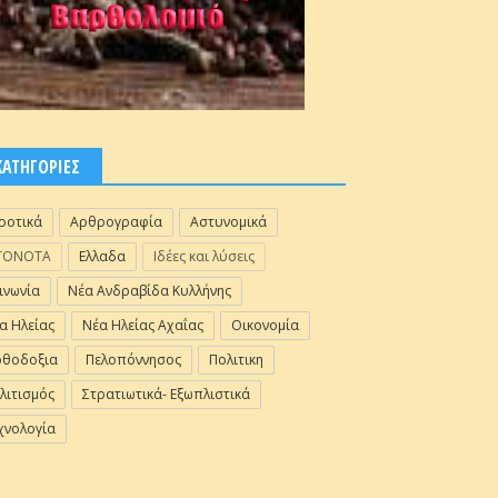
ΚΑΤΗΓΟΡΙΕΣ
ροτικά
Αρθρογραφία
Αστυνομικά
ΓΟΝΟΤΑ
Ελλαδα
Ιδέες και λύσεις
ινωνία
Νέα Ανδραβίδα Κυλλήνης
α Ηλείας
Νέα Ηλείας Αχαΐας
Οικονομία
θοδοξια
Πελοπόννησος
Πολιτικη
λιτισμός
Στρατιωτικά- Εξωπλιστικά
χνολογία