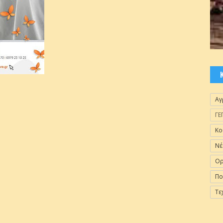
Αγ
ΓΕ
Κο
Νέ
Ορ
Πο
Τε