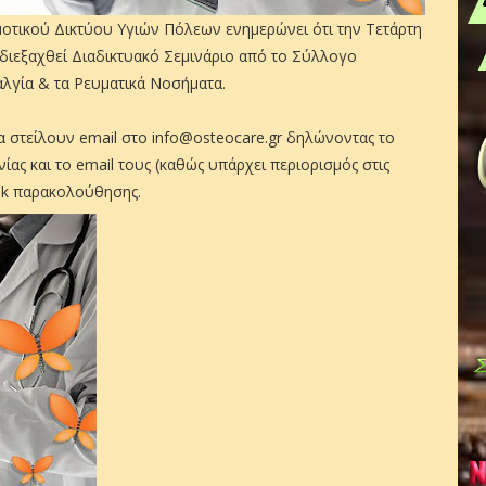
οτικού Δικτύου Υγιών Πόλεων ενημερώνει ότι την Τετάρτη
α διεξαχθεί Διαδικτυακό Σεμινάριο από το Σύλλογο
αλγία & τα Ρευματικά Νοσήματα.
στείλουν email στο info@osteocare.gr δηλώνοντας το
ς και το email τους (καθώς υπάρχει περιορισμός στις
ink παρακολούθησης.