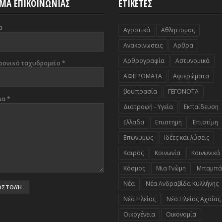
ΜΑ ΕΠΙΚΟΙΝΩΝΙΑΣ
ΕΤΙΚΕΤΕΣ
α
Αγροτικά
Αθλητισμος
Ανακοινωσεις
Αρθρα
Αρθρογραφία
Αστυνομικά
ρονικό ταχυδρομείο
*
ΑΦΙΕΡΩΜΑΤΑ
Αφιερώματα
βουπρασία
ΓΕΓΟΝΟΤΑ
μα
*
Διατροφή - Υγεία
Εκπαίδευση
Ελλαδα
Επιστημη
Επιστίμη
Επωνυμως
Ιδέες και λύσεις
Καιρός
Κοινωνία
Κοινωνικά
Κόσμος
Μια Γνώμη
Μπαμπά
Νέα
Νέα Ανδραβίδα Κυλλήνης
Νέα Ηλείας
Νέα Ηλείας Αχαΐας
Οικογένεια
Οικονομία