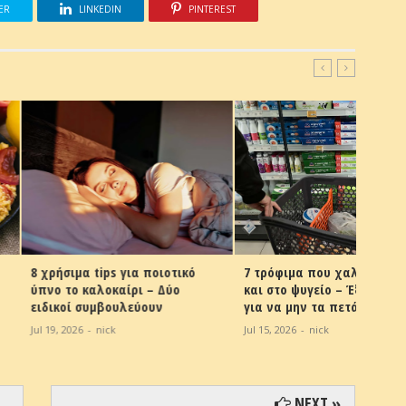
ER
LINKEDIN
PINTEREST
 tips για ποιοτικό
7 τρόφιμα που χαλάνε εύκολα
Πώς η 
αλοκαίρι – Δύο
και στο ψυγείο – Έξυπνα tips
Σαλάτ
υμβουλεύουν
για να μην τα πετάξετε
Πλανήτ
το πιο
-
nick
Jul 15, 2026
-
nick
Jul 14, 2
NEXT »