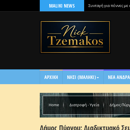
MALIKI NEWS
Συνταγή για πέννες με
ΑΡΧΙΚΗ
NΗΣΙ (ΜΑΛΗΚΙ)
ΝΕΑ ΑΝΔΡΑ
Home
Διατροφή - Υγεία
Δήμος Πύργ
την Τετάρτη (19/1)
Δήμος Πύργου: Διαδικτυακό Σε