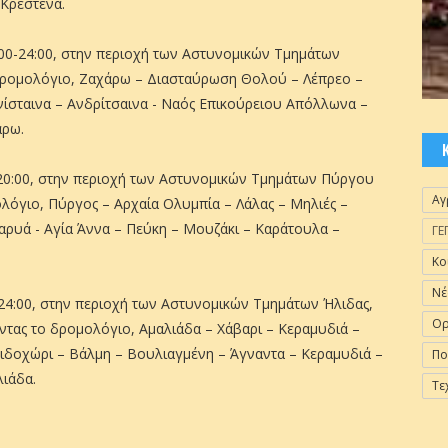
 Κρέστενα.
7:00-24:00, στην περιοχή των Αστυνομικών Τμημάτων
 δρομολόγιο, Ζαχάρω – Διασταύρωση Θολού – Λέπρεο –
ίσταινα – Ανδρίτσαινα - Ναός Επικούρειου Απόλλωνα –
άρω.
0-20:00, στην περιοχή των Αστυνομικών Τμημάτων Πύργου
Αγ
λόγιο, Πύργος – Αρχαία Ολυμπία – Λάλας – Μηλιές –
ρυά - Αγία Άννα – Πεύκη – Μουζάκι – Καράτουλα –
ΓΕ
Κο
Νέ
0-24:00, στην περιοχή των Αστυνομικών Τμημάτων Ήλιδας,
Ορ
τας το δρομολόγιο, Αμαλιάδα – Χάβαρι – Κεραμυδιά –
ιδοχώρι – Βάλμη – Βουλιαγμένη – Άγναντα – Κεραμυδιά –
Πο
ιάδα.
Τε