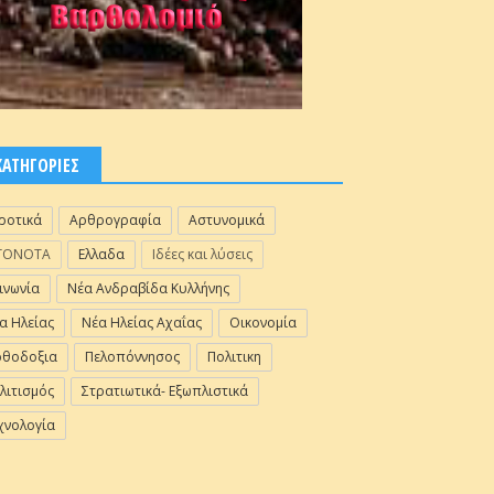
ΚΑΤΗΓΟΡΙΕΣ
ροτικά
Αρθρογραφία
Αστυνομικά
ΓΟΝΟΤΑ
Ελλαδα
Ιδέες και λύσεις
ινωνία
Νέα Ανδραβίδα Κυλλήνης
α Ηλείας
Νέα Ηλείας Αχαΐας
Οικονομία
θοδοξια
Πελοπόννησος
Πολιτικη
λιτισμός
Στρατιωτικά- Εξωπλιστικά
χνολογία