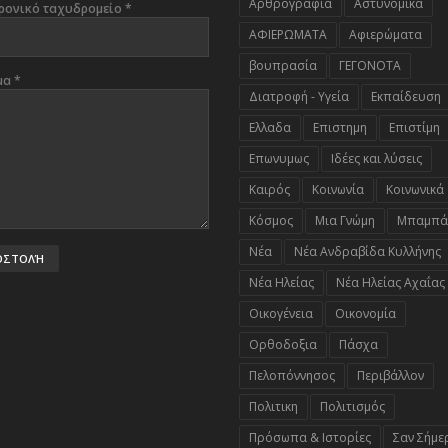
Αρθρογραφία
Αστυνομικά
ρονικό ταχυδρομείο
*
ΑΦΙΕΡΩΜΑΤΑ
Αφιερώματα
βουπρασία
ΓΕΓΟΝΟΤΑ
μα
*
Διατροφή - Υγεία
Εκπαίδευση
Ελλαδα
Επιστημη
Επιστίμη
Επωνυμως
Ιδέες και λύσεις
Καιρός
Κοινωνία
Κοινωνικά
Κόσμος
Μια Γνώμη
Μπαμπά
Νέα
Νέα Ανδραβίδα Κυλλήνης
Νέα Ηλείας
Νέα Ηλείας Αχαΐας
Οικογένεια
Οικονομία
Ορθοδοξια
Πάσχα
Πελοπόννησος
Περιβάλλον
Πολιτικη
Πολιτισμός
Πρόσωπα & Ιστορίες
Σαν Σήμε