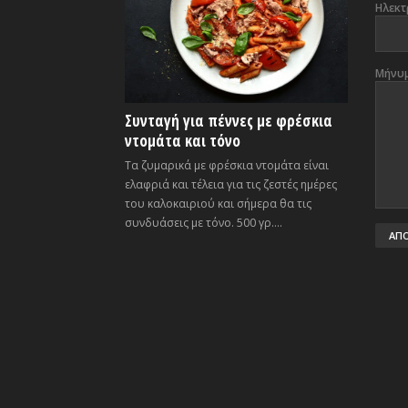
Ηλεκτ
Μήνυ
Συνταγή για πέννες με φρέσκια
ντομάτα και τόνο
Τα ζυμαρικά με φρέσκια ντομάτα είναι
ελαφριά και τέλεια για τις ζεστές ημέρες
του καλοκαιριού και σήμερα θα τις
συνδυάσεις με τόνο. 500 γρ....