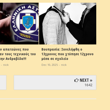
α: Συνελήφθη ο
Ηλεία:Αστυνομικά Νέα
 που χτύπησε 12χρονο
Aug 31, 2025
-
nick
χολείο
-
nick
NEXT »
1642