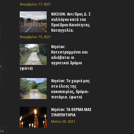
Νοεμβρίου 17, 2021
ΝΗΣΙΟΝ: Αντ/δρος Δ. Σ
συλλόγου κατά του
Προέδρου Κοινότητας.
Καταγγελία.
Νοεμβρίου 15, 2021
Νησίον:
Κατεστραμμένοι και
αδιάβατοι οι
αγροτικοί δρόμοι
ς
(φώτο)
Νησίον: Το χωριό μας
στο έλεος της
κακοκαιρίας, δρόμοι-
ποτάμια. (φωτο)
Νησίον: ΤΑ ΘΕΡΜΑ ΜΑΣ
ΣΥΛΛΥΠΗΤΗΡΙΑ
Μαΐου 20, 2021
ρα